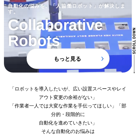
す
力覚センサー
自動化の悩みを、「人協働ロボット」が解決しま
す。
2Dビジョンセンサー
自動車・自動車部品
液晶製造
各製品の特長・仕様を見る [機種名：可搬質量 / 最大リー
2.5Dビジョンシステム
金属加工
搬送装置
Collaborative
チ / 仕様]
3Dビジョンセンサー
射出・成形
電気・電子
SCROLL DOW
安全センサー
食品製造
鉄鋼
Robots
HC35：35kg可搬 / 2030ｍｍ / 防じん・防滴
その他
建設・住宅
HC10DTP：10kg可搬 / 1379ｍｍ / 標準
用途別ソリューション一覧を見る
HC10DTP ：10kg可搬 / 1379ｍｍ / 防じん・防滴
ツールチェンジャー
HC10DTFP：10kg可搬 / 1379ｍｍ / 食品仕様
もっと見る
ケーブルアクセサリ
金属加工
組立・ねじ締め・マシンテンディング
HC10DTPハンドキャリータイプ：10kg可搬 / 1379ｍｍ / 標
ロボット用架台
等
準/防じん・防滴
昇降装置
仕分け・梱包
搬送・荷積み・パレタイズ等
HC10SDTP：10kg可搬 / 1082mm / 防じん・防滴
ロボット台車
検査・検出
射出・成形
HC20DTP：20kg可搬 / 1900mm / 防じん・防滴
ロボット台車（AGV）
「ロボットを導入したいが、広い設置スペースやレイ
HC20SDTP：20kg可搬 / 1412mm / 防じん・防滴
人協働ロボットのソリューションをもっと見る
バランサー
HC30PL：30kg可搬 / 1600mm / 防じん・防滴
アウト変更の余裕がない」
ロボットカバー
「作業者一人では大変な作業を手伝ってほしい」「部
プログラミングペンダント用保護カバー
サポートツール
分的・段階的に
無線システム
自動化を進めていきたい」
コンプレッサー
そんな自動化のお悩みは
パーツフィーダ