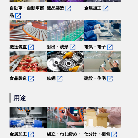
自動車・自動車部
液晶製造
金属加工
品
搬送装置
射出・成形
電気・電子
食品製造
鉄鋼
建設・住宅
用途
金属加工
組立・ねじ締め・
仕分け・梱包