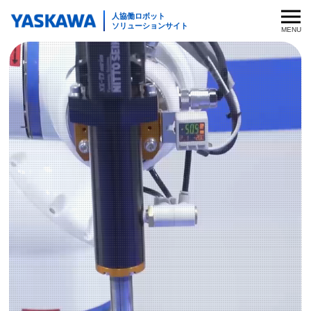
人協働ロボット
ソリューションサイト
導入事例・動画
パッケージ
電源を入れたらすぐに使える人協働ロボットパッケージ
周辺機器
パレタイジング
周辺機器（PLUG & PLAY）
導入サポート
モビリティ
ハンドリング
エンドエフェクター
塗装
業界・用途
ねじ締め
グリッパ
アーク溶接
ねじ締め
業界別・用途別のソリューションから最適な人協働ロボッ
ロボットを探す
運用支援
研磨・研削・バリ取り
トを探します
パッケージの一覧を見る
センサー
可搬質量や最大リーチから最適な人協働ロボットを探しま
業界別ソリューション一覧を見る
カタログダウンロード
お問い合わせ