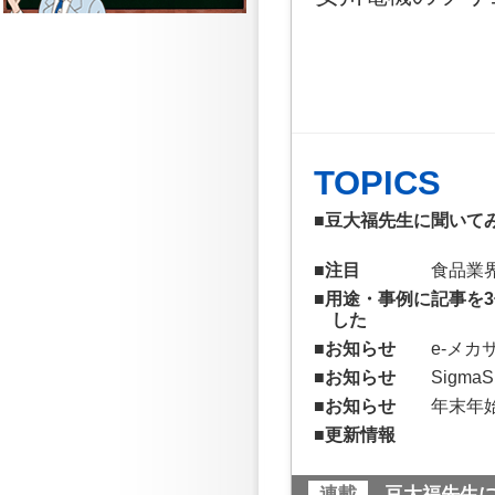
TOPICS
■豆大福先生に聞いて
■注目
食品業
■用途・事例に記事を
した
■お知らせ
e-メカ
■お知らせ
Sigm
■お知らせ
年末年
■更新情報
連載
豆大福先生