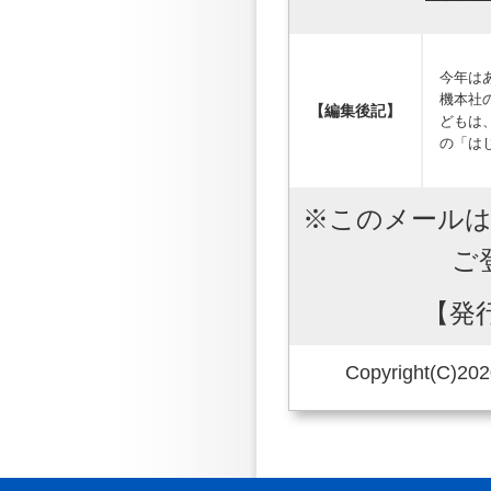
今年は
機本社
【編集後記】
どもは
の「は
※このメール
ご
【発
Copyright(C)20