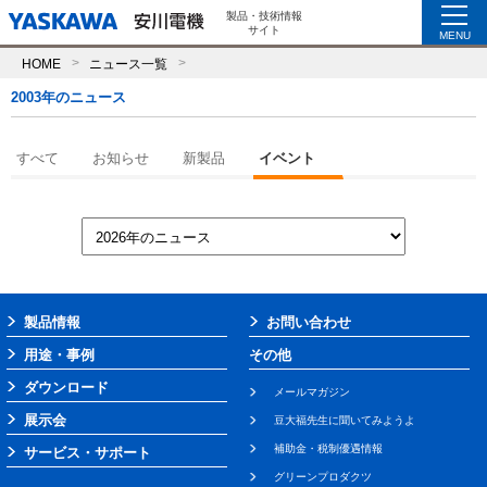
製品・技術情報
サイト
MENU
HOME
ニュース一覧
2003年のニュース
すべて
お知らせ
新製品
イベント
製品情報
お問い合わせ
用途・事例
その他
ダウンロード
メールマガジン
展示会
豆大福先生に聞いてみようよ
補助金・税制優遇情報
サービス・サポート
グリーンプロダクツ