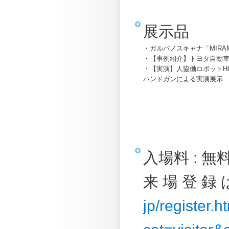
展示品
・ガルバノスキャナ「MIRAM
・【事例紹介】トヨタ自動
・【実演】人協働ロボットHC1
ハンドガンによる実演展示
入場料 : 
来 場 登 録 
jp/register.h