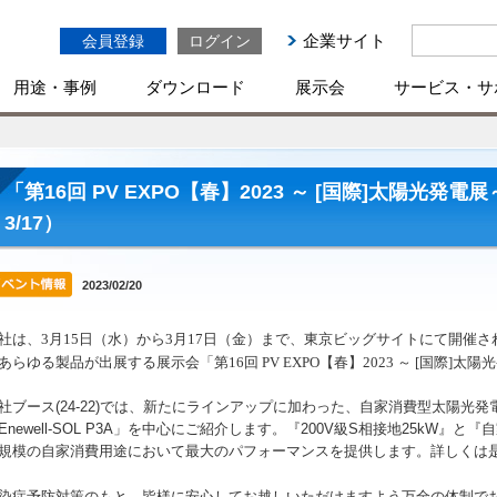
企業サイト
会員登録
ログイン
用途・事例
ダウンロード
展示会
サービス・サ
「第16回 PV EXPO【春】2023 ～ [国際]太陽光発電
3/17）
2023/02/20
社は、
3
月
15
日（水）から
3
月
17
日（金）まで、東京ビッグサイトにて開催さ
あらゆる製品が出展する展示会「第
16
回
PV EXPO
【春】
2023
～
[
国際
]
太陽光
社ブース(24-22)では、新たにラインアップに加わった、自家消費型太陽光
Enewell-SOL P3A」を
中心に
ご紹介します。『200V級S相接地25kW』と
規模の自家消費用途において最大のパフォーマンスを提供します。詳しくは
染症予防対策のもと、皆様に安心してお越しいただけますよう万全の体制で