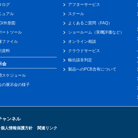
タログ
アフターサービス
ニュアル
スクール
AD/外形図
よくあるご質問（FAQ）
ポートツール
ショールーム（実機評価など）
種ファイル
オンライン相談
術資料
クラウドサービス
輸出該非判定
示会
製品へのPCB含有について
間スケジュール
去の展示会の様子
トチャンネル
個人情報保護方針
関連リンク