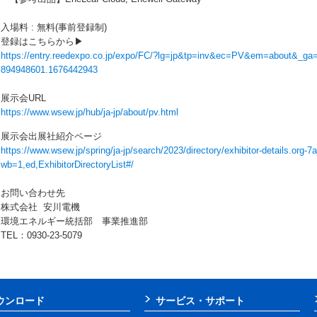
入場料 : 無料(事前登録制)
登録はこちらから▶
https://entry.reedexpo.co.jp/expo/FC/?lg=jp&tp=inv&ec=PV&em=about&_g
894948601.1676442943
展示会URL
https://www.wsew.jp/hub/ja-jp/about/pv.html
展示会出展社紹介ページ
https://www.wsew.jp/spring/ja-jp/search/2023/directory/exhibitor-details.or
wb=1,ed,ExhibitorDirectoryList#/
お問い合わせ先
株式会社 安川電機
環境エネルギー統括部 事業推進部
TEL：0930-23-5079
ウンロード
サービス・サポート