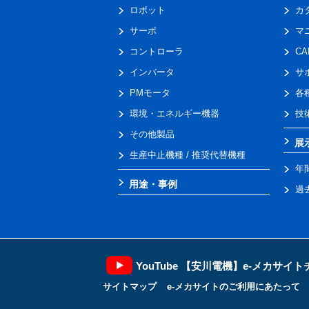
ロボット
カ
サーボ
マ
コントローラ
C
インバータ
サ
PMモータ
各
環境・エネルギー機器
技
その他製品
展
生産中止機種 / 推奨代替機種
年
用途・事例
過
YouTube 【安川電機】e-メカサイ
サイトマップ
e-メカサイトのご利用にあたって