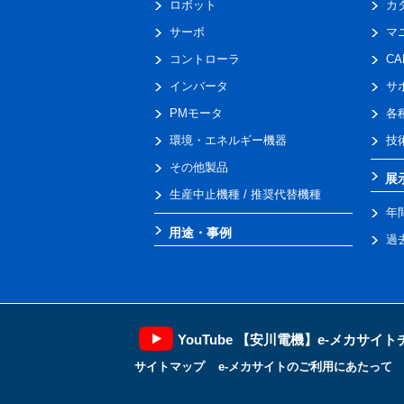
ロボット
カ
サーボ
マ
コントローラ
C
インバータ
サ
PMモータ
各
環境・エネルギー機器
技
その他製品
展
生産中止機種 / 推奨代替機種
年
用途・事例
過
YouTube 【安川電機】e-メカサイ
サイトマップ
e-メカサイトのご利用にあたって