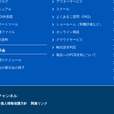
タログ
アフターサービス
ニュアル
スクール
AD/外形図
よくあるご質問（FAQ）
ポートツール
ショールーム（実機評価など）
種ファイル
オンライン相談
術資料
クラウドサービス
輸出該非判定
示会
製品へのPCB含有について
間スケジュール
去の展示会の様子
トチャンネル
個人情報保護方針
関連リンク