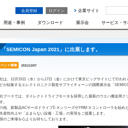
企業サイト
会員登録
ログイン
用途・事例
ダウンロード
展示会
サービス・サ
「SEMICON Japan 2021」に出展します。
2021/12/07
社は、12月15日（水）から17日（金）にかけて東京ビッグサイトにて行わ
どが結集するエレクトロニクス製造サプライチェーンの国際展示会「SEMICON 
社ブースでは、ダイレクトドライブモータを採用した最新のウエハ搬送用クリーン
す。
の他、新製品ACサーボドライブΣ-ⅩシリーズやYRM-Ⅹコントローラを始
生産性向上や「止まらない設備・工場」の実現をご提案します。
様のご来場を心よりお待ちしております。