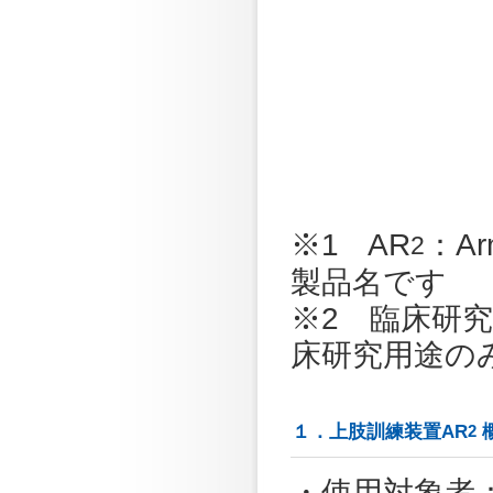
※1 AR
：Ar
2
製品名です
※2 臨床研
床研究用途の
１．上肢訓練装置AR
2
・使用対象者