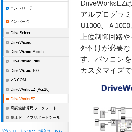
DriveWor
コントローラ
アルプログラミ
インバータ
U1000、Ａ10
DriveSelect
上位制御回路や
DriveWizard
外付けが必要な
DriveWizard Mobile
す。パソコンを
DriveWizard Plus
カスタマイズで
DriveWizard 100
VS-COM
DriveWorksEZ (Ver.10)
DriveWorksEZ
高調波計算用ワークシート
高圧ドライブサポートツール
ダウンロードできない場合はこちら