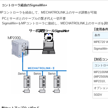
コントローラ経由のSigmaWin+
MPコントローラを経由して、MECHATROLINK上のサーボ調整が可能
PCとサーボとのケーブルの繋ぎ代え一切不要
SigmaWin+をMPコントローラに接続し、MECHATROLINK上のサーボを調
【使用条
条件
MPE720
SigmaW
【対応コ
コントロ
MP2100/
(MP2500
MP2310、
オプション
SGDV
軸セットアップウィザード