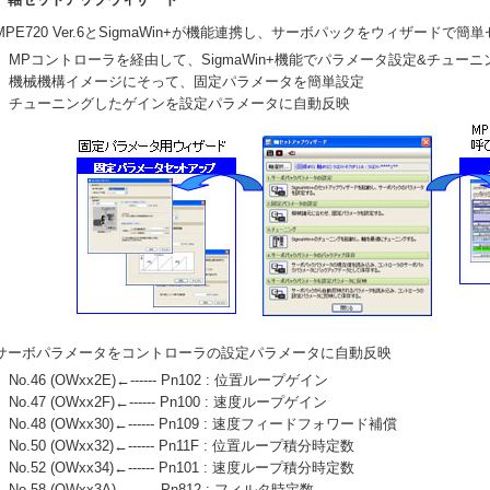
MPE720 Ver.6とSigmaWin+が機能連携し、サーボパックをウィザードで簡単
MPコントローラを経由して、SigmaWin+機能でパラメータ設定&チューニ
機械機構イメージにそって、固定パラメータを簡単設定
チューニングしたゲインを設定パラメータに自動反映
サーボパラメータをコントローラの設定パラメータに自動反映
No.46 (OWxx2E)←------ Pn102 : 位置ループゲイン
No.47 (OWxx2F)←------ Pn100 : 速度ループゲイン
No.48 (OWxx30)←------ Pn109 : 速度フィードフォワード補償
No.50 (OWxx32)←------ Pn11F : 位置ループ積分時定数
No.52 (OWxx34)←------ Pn101 : 速度ループ積分時定数
No.58 (OWxx3A)←------ Pn812 : フィルタ時定数