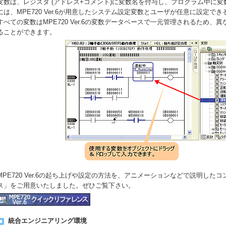
変数は、レジスタ (アドレス+コメント)に変数名を付与し、プログラム中に
には、MPE720 Ver.6が用意したシステム設定変数とユーザが任意に設定
すべての変数はMPE720 Ver.6の変数データベースで一元管理されるため
ることができます。
MPE720 Ver.6の起ち上げや設定の方法を、アニメーションなどで説明したコンテ
ス」をご用意いたしました。ぜひご覧下さい。
統合エンジニアリング環境