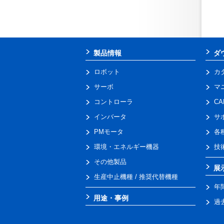
製品情報
ダ
ロボット
カ
サーボ
マ
コントローラ
C
インバータ
サ
PMモータ
各
環境・エネルギー機器
技
その他製品
展
生産中止機種 / 推奨代替機種
年
用途・事例
過