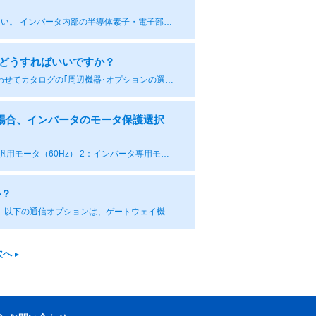
インバータの耐電圧試験・絶縁抵抗測定（メガーテスト）は行わないでください。 インバータ内部の半導体素子・電子部品を破損させてしまうおそれがあります。 ※取扱説明書やテクニカルマニュアルにも記載しています。
はどうすればいいですか？
インバータ定格電流の1.5倍以上のもの、または使用しているモータ容量にあわせてカタログの｢周辺機器･オプションの選定」に記載された配線用遮断器、電磁接触器を参照ください。
する場合、インバータのモータ保護選択
電子サーマルによるモータの過負荷保護機能は以下となります。 0：無効 1：汎用モータ（60Hz） 2：インバータ専用モータ（定トルク範囲1：10） 3：ベクトル専用モータ（定トルク範囲1：100、1:1500） ※定格負荷で1%よりも低い速度で運転した場合は、モータ過負荷異常（oL1）は発生しないためご注意ください。 4：逓減トルク用PMモータ 5：定トルク用PMモータ 6：汎用モータ（50Hz）
か？
ゲートウェイ機能（MEMOBUSアクセス機能）が可能なオプション全てです。 以下の通信オプションは、ゲートウェイ機能に対応しています。 PROFIBUS-DP通信：SI-P3カード PROFINET通信：SI-EP3カード/JOHB-SMP3カード EtehrNet/IP通信：SI-EN3カード/JOHB-SMP3カード EtherCAT通信：SI-ES3カード/JOHB-SMP3カード MECHATROLINK-II通信（MECHATROLINK Ⅱ通信）：SI-T3カード MECHATROLINK-III通信（MECHATROLINK Ⅲ通信）：SI-ET3カード MECHATROLINK-4通信：JOHB-SMP3カード CC-Link通信：SI-C3カード DeviceNet通信：SI-N3カード CANopen通信：SI-S3カード Modbus TCP/IP通信：SI-EM3カード/JOHB-SMP3カード
次へ