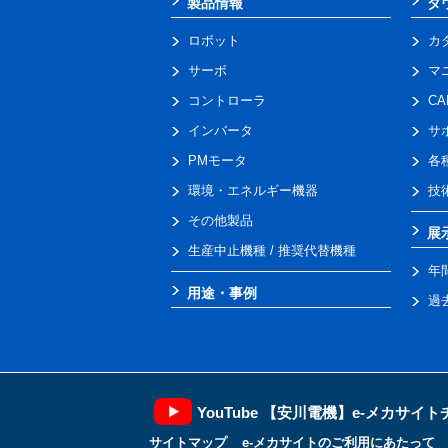
製品情報
ダ
ロボット
カ
サーボ
マ
コントローラ
C
インバータ
サ
PMモータ
各
環境・エネルギー機器
技
その他製品
展
生産中止機種 / 推奨代替機種
年
用途・事例
過
YouTube 【安川電機】e-メカサイ
サイトマップ
e-メカサイトのご利用にあたって