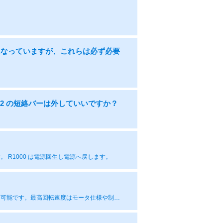
になっていますが、これらは必ず必要
 +2 の短絡バーは外していいですか？
R1000 は電源回生し電源へ戻します。
モータの仕様範囲内であれば、モータ定格回転速度を超えた運転を行うことは可能です。最高回転速度はモータ仕様や制御モードによって異なりますのでご確認ください。 例えば、PGなしベクトル制御（A1-02=2）の場合であれば、1:1.3（定格回転速度の130%）、PG付ベクトル制御（A1-02=3）の場合は、1:1.4が目安です（PG付の場合はPGカードの入力周波数許容範囲内であること）