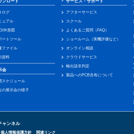
ウンロード
サービス・サポート
タログ
アフターサービス
ニュアル
スクール
AD/外形図
よくあるご質問（FAQ）
ポートツール
ショールーム（実機評価など）
種ファイル
オンライン相談
術資料
クラウドサービス
輸出該非判定
示会
製品へのPCB含有について
間スケジュール
去の展示会の様子
トチャンネル
個人情報保護方針
関連リンク