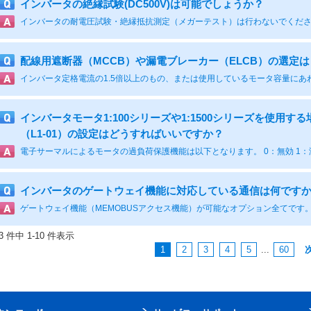
インバータの絶縁試験(DC500V)は可能でしょうか？
配線用遮断器（MCCB）や漏電ブレーカー（ELCB）の選定
インバータモータ1:100シリーズや1:1500シリーズを使用
（L1-01）の設定はどうすればいいですか？
インバータのゲートウェイ機能に対応している通信は何です
93 件中 1-10 件表示
1
2
3
4
5
...
60