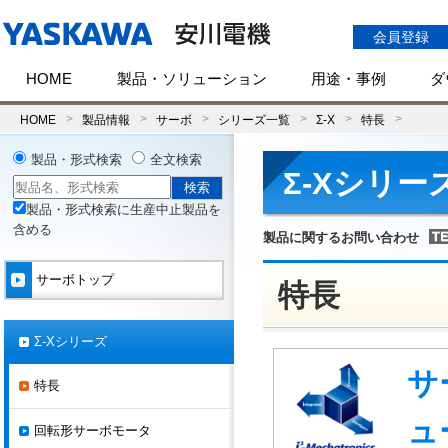
会員登録
HOME
製品・ソリューション
用途・事例
ダ
HOME
製品情報
サーボ
シリーズ一覧
Σ-X
特長
製品・形式検索
全文検索
Σ-Xシリー
製品・形式検索に生産中止製品を
含める
製品に関するお問い合わせ
サーボトップ
特長
Σ-Xシリーズ
サ
特長
ュ
回転形サーボモータ