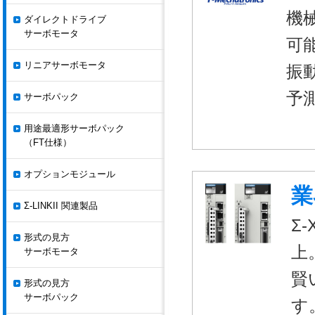
機
ダイレクトドライブ
サーボモータ
可
リニアサーボモータ
振
予
サーボパック
用途最適形サーボパック
（FT仕様）
オプションモジュール
業
Σ-LINKII 関連製品
Σ
形式の見方
上
サーボモータ
賢
形式の見方
サーボパック
す