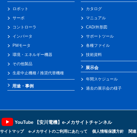
ロボット
カタログ
サーボ
マニュアル
コントローラ
CAD/外形図
インバータ
サポートツール
PMモータ
各種ファイル
環境・エネルギー機器
技術資料
その他製品
展示会
生産中止機種 / 推奨代替機種
年間スケジュール
用途・事例
過去の展示会の様子
YouTube 【安川電機】e-メカサイトチャンネル
サイトマップ
e-メカサイトのご利用にあたって
個人情報保護方針
関連