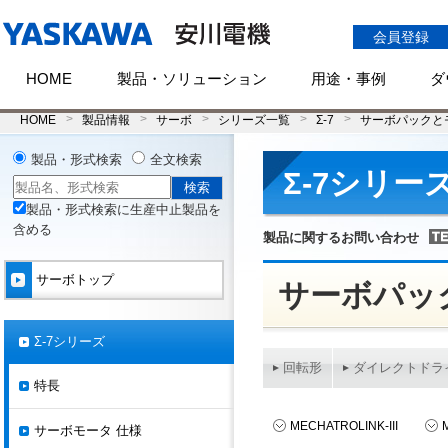
会員登録
HOME
製品・ソリューション
用途・事例
ダ
HOME
製品情報
サーボ
シリーズ一覧
Σ-7
サーボパックと
製品・形式検索
全文検索
Σ-7シリー
製品・形式検索に生産中止製品を
含める
製品に関するお問い合わせ
サーボトップ
サーボパッ
Σ-7シリーズ
回転形
ダイレクトドラ
特長
MECHATROLINK-III
サーボモータ 仕様