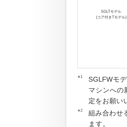
SGLTモデル
(コア付きTモデル)
∗1
SGLFWモ
マシンへの
定をお願い
∗2
組み合わせ
ます。