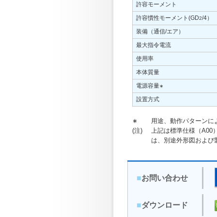
許容モーメント
許容慣性モーメント(GD
/4）
2
装備（通信/エア）
最大指令電流
使用率
本体質量
電源容量
∗
設置方式
∗
用途、動作パターンに
(注)
上記は標準仕様（A0
は、別途外形図および
■
お問い合わせ
■
ダウンロード