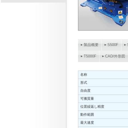
製品概要
S500F
T5000F
CAD/外形図
名称
形式
自由度
可搬質量
位置繰返し精度
動作範囲
最大速度