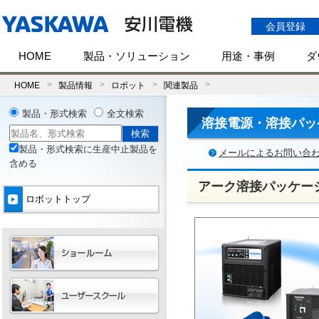
会員登録
HOME
製品・ソリューション
用途・事例
ダ
HOME
製品情報
ロボット
関連製品
製品・形式検索
全文検索
溶接電源・溶接パッ
製品・形式検索に生産中止製品を
メールによるお問い合
含める
アーク溶接パッケージ
ロボットトップ