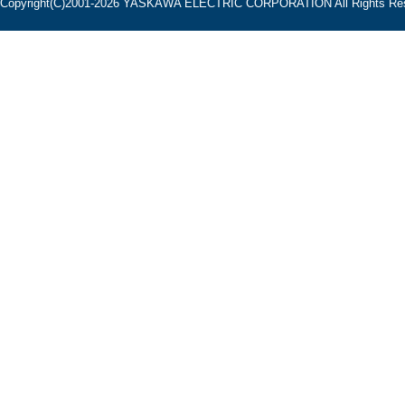
Copyright(C)2001‐2026 YASKAWA ELECTRIC CORPORATION All Rights Res