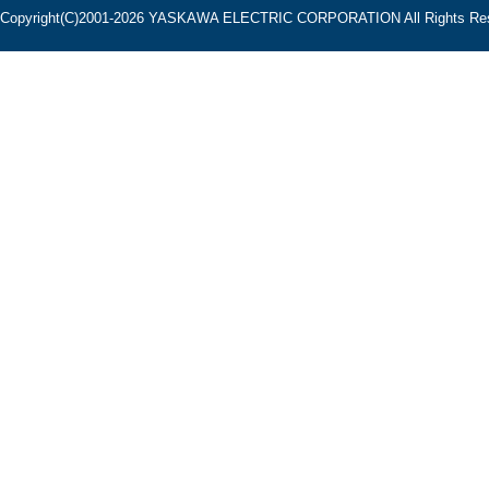
Copyright(C)2001‐2026 YASKAWA ELECTRIC CORPORATION All Rights Res