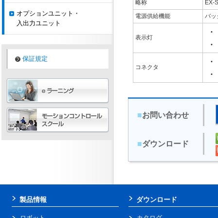
略称
EX-
オプションユニット・
電源供給機能
バック
入出力ユニット
•
表示灯
•
保証規定
•
コネクタ
•
■
お問い合わせ
■
ダウンロード
製品情報
ダウンロード
ロボット
カタログ