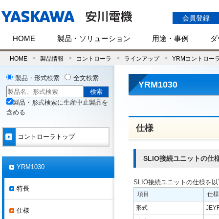
会員登録
HOME
製品・ソリューション
用途・事例
ダ
HOME
製品情報
コントローラ
ラインアップ
YRMコントロー
製品・形式検索
全文検索
YRM1030
製品・形式検索に生産中止製品を
含める
仕様
コントローラトップ
SLIO接続ユニットの仕
YRM1030
SLIO接続ユニットの仕様を
特長
項目
仕様
形式
JEY
仕様