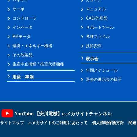
サーボ
マニュアル
コントローラ
CAD/外形図
インバータ
サポートツール
PMモータ
各種ファイル
環境・エネルギー機器
技術資料
その他製品
展示会
生産中止機種 / 推奨代替機種
年間スケジュール
用途・事例
過去の展示会の様子
YouTube 【安川電機】e-メカサイトチャンネル
サイトマップ
e-メカサイトのご利用にあたって
個人情報保護方針
関連