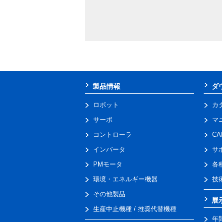
製品情報
ダ
ロボット
カ
サーボ
マ
コントローラ
C
インバータ
サ
PMモータ
各
環境・エネルギー機器
技
その他製品
展
生産中止機種 / 推奨代替機種
年