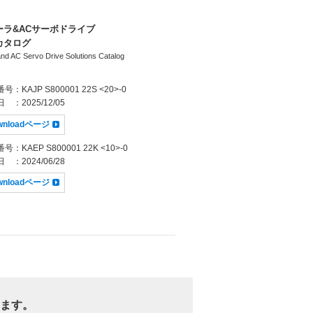
ラ&ACサーボドライブ
カタログ
and AC Servo Drive Solutions Catalog
番号
：KAJP S800001 22S <20>-0
日
：2025/12/05
wnloadページ
番号
：KAEP S800001 22K <10>-0
日
：2024/06/28
wnloadページ
ます。