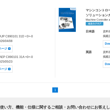
マシンコントロー
ソリューション
Machine Controller 
日本語
資料
掲載
JP C890101 31D <3>-0
26/04/08
Do
dページ
英語
資料
掲載
EP C890101 31A <0>-0
25/05/23
Do
dページ
1
使い方、機能・仕様に関するご相談・お問い合わせにお答えし