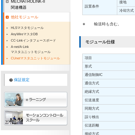
MECHATROLINK-II
接地
設置条件
関連機器
冷却方式
他社モジュール
∗
輸送時も含む。
HLSマスタモジュール
AnyWireマスタDB
CC-Linkインタフェースボード
モジュール仕様
A-net/A-Link
マスタユニットモジュール
項目
CUnetマスタユニットモジュール
形式
通信制御IC
保証規定
通信方式
絶縁方式
伝送速度
同期方式
誤り検出
伝送距離
接続方式