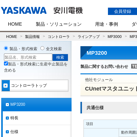
会員登録
HOME
製品・ソリューション
用途・事例
ダ
HOME
製品情報
コントローラ
ラインアップ
MP3000
MP3
製品・形式検索
全文検索
MP3200
製品・形式検索に生産中止製品を
製品に関するお問い合わせ
含める
他社モジュール
コントローラトップ
CUnetマスタユニッ
MP3200
共通仕様
特長
項目
仕様
動作周囲