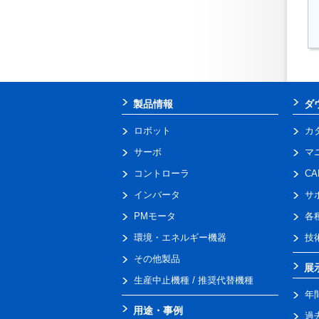
製品情報
ダ
ロボット
カ
サーボ
マ
コントローラ
C
インバータ
サ
PMモータ
各
環境・エネルギー機器
技
その他製品
展
生産中止機種 / 推奨代替機種
年
用途・事例
過