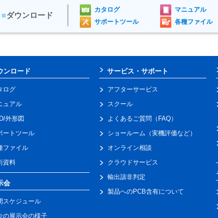
カタログ
マニュアル
■
ダウンロード
サポートツール
各種ファイル
ウンロード
サービス・サポート
タログ
アフターサービス
ニュアル
スクール
AD/外形図
よくあるご質問（FAQ）
ポートツール
ショールーム（実機評価など）
種ファイル
オンライン相談
術資料
クラウドサービス
輸出該非判定
示会
製品へのPCB含有について
間スケジュール
去の展示会の様子