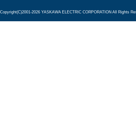
Copyright(C)2001‐2026 YASKAWA ELECTRIC CORPORATION All Rights Res