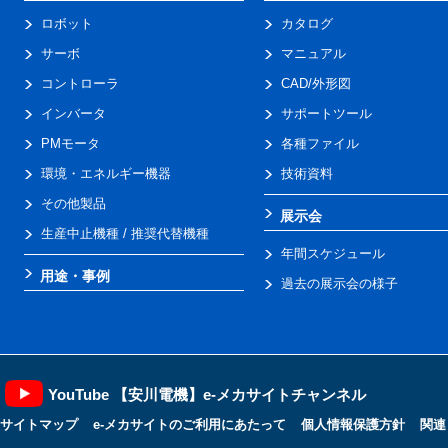
ロボット
カタログ
サーボ
マニュアル
コントローラ
CAD/外形図
インバータ
サポートツール
PMモータ
各種ファイル
環境・エネルギー機器
技術資料
その他製品
展示会
生産中止機種 / 推奨代替機種
年間スケジュール
用途・事例
過去の展示会の様子
YouTube 【安川電機】e-メカサイトチャンネル
サイトマップ
e-メカサイトのご利用にあたって
個人情報保護方針
関連