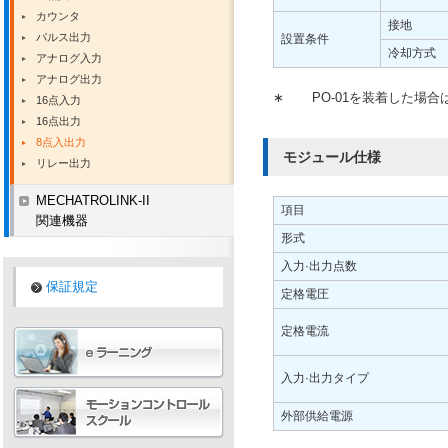
カウンタ
接地
パルス出力
設置条件
冷却方式
アナログ入力
アナログ出力
∗
PO-01を装着した場合は
16点入力
16点出力
8点入出力
モジュール仕様
リレー出力
MECHATROLINK-II
項目
関連機器
形式
入力·出力点数
保証規定
定格電圧
定格電流
入力·出力タイプ
外部供給電源