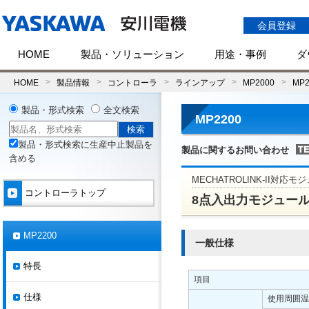
会員登録
HOME
製品・ソリューション
用途・事例
ダ
HOME
製品情報
コントローラ
ラインアップ
MP2000
MP2
製品・形式検索
全文検索
MP2200
製品・形式検索に生産中止製品を
製品に関するお問い合わせ
含める
MECHATROLINK-II対応モ
コントローラトップ
8点入出力モジュール(IO
MP2200
一般仕様
特長
項目
仕様
使用周囲温