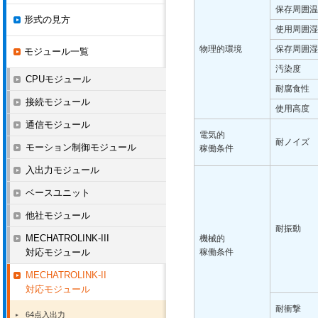
保存周囲温
形式の見方
使用周囲湿
物理的環境
保存周囲湿
モジュール一覧
汚染度
CPUモジュール
耐腐食性
接続モジュール
使用高度
通信モジュール
電気的
耐ノイズ
モーション制御モジュール
稼働条件
入出力モジュール
ベースユニット
他社モジュール
耐振動
MECHATROLINK-III
機械的
対応モジュール
稼働条件
MECHATROLINK-II
対応モジュール
耐衝撃
64点入出力