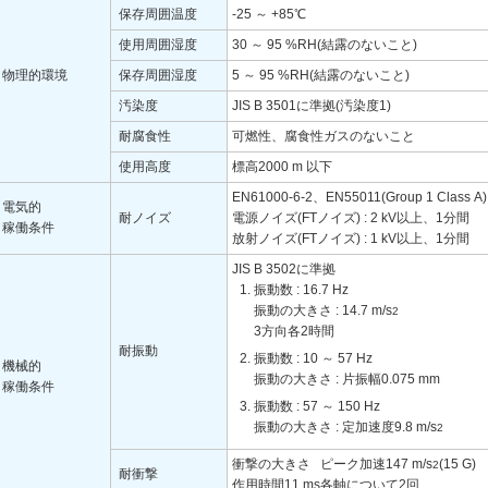
保存周囲温度
-25 ～ +85℃
使用周囲湿度
30 ～ 95 %RH(結露のないこと)
物理的環境
保存周囲湿度
5 ～ 95 %RH(結露のないこと)
汚染度
JIS B 3501に準拠(汚染度1)
耐腐食性
可燃性、腐食性ガスのないこと
使用高度
標高2000 m 以下
EN61000-6-2、EN55011(Group 1 Class
電気的
耐ノイズ
電源ノイズ(FTノイズ) : 2 kV以上、1分間
稼働条件
放射ノイズ(FTノイズ) : 1 kV以上、1分間
JIS B 3502に準拠
振動数 : 16.7 Hz
振動の大きさ : 14.7 m/s
2
3方向各2時間
耐振動
振動数 : 10 ～ 57 Hz
機械的
振動の大きさ : 片振幅0.075 mm
稼働条件
振動数 : 57 ～ 150 Hz
振動の大きさ : 定加速度9.8 m/s
2
衝撃の大きさ ピーク加速147 m/s
(15 G)
2
耐衝撃
作用時間11 ms各軸について2回