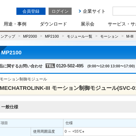
企業サイト
会員登録
ログイン
用途・事例
ダウンロード
展示会
サービス・サ
インアップ
MP2000
MP2100
モジュール一覧
モーション
M-III
MP2100
0120-502-495
品に関するお問い合わせ
(9:00〜12:00 13:00〜17:00)
モーション制御モジュール
MECHATROLINK-III モーション制御モジュール(SVC-0
一般仕様
項目
仕様
使用周囲温度
0 ～ +55℃
∗