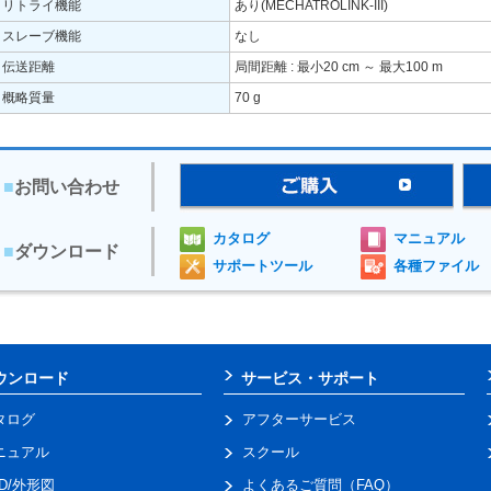
リトライ機能
あり(MECHATROLINK-III)
スレーブ機能
なし
伝送距離
局間距離 : 最小20 cm ～ 最大100 m
概略質量
70 g
■
お問い合わせ
カタログ
マニュアル
■
ダウンロード
サポートツール
各種ファイル
ウンロード
サービス・サポート
タログ
アフターサービス
ニュアル
スクール
AD/外形図
よくあるご質問（FAQ）