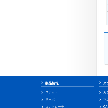
製品情報
ダ
ロボット
カ
サーボ
マ
コントローラ
C