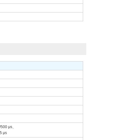
500 μs、
 μs