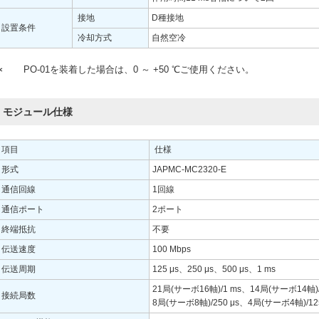
接地
D種接地
設置条件
冷却方式
自然空冷
∗
PO-01を装着した場合は、0 ～ +50 ℃ご使用ください。
モジュール仕様
項目
仕様
形式
JAPMC-MC2320-E
通信回線
1回線
通信ポート
2ポート
終端抵抗
不要
伝送速度
100 Mbps
伝送周期
125 μs、250 μs、500 μs、1 ms
21局(サーボ16軸)/1 ms、14局(サーボ14軸)/
接続局数
8局(サーボ8軸)/250 μs、4局(サーボ4軸)/125