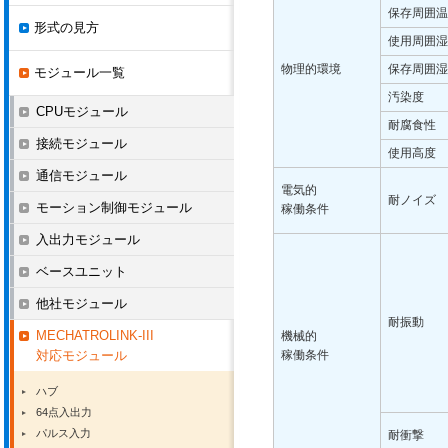
保存周囲温
形式の見方
使用周囲湿
物理的環境
保存周囲湿
モジュール一覧
汚染度
CPUモジュール
耐腐食性
接続モジュール
使用高度
通信モジュール
電気的
耐ノイズ
モーション制御モジュール
稼働条件
入出力モジュール
ベースユニット
他社モジュール
耐振動
MECHATROLINK-III
機械的
対応モジュール
稼働条件
ハブ
64点入出力
パルス入力
耐衝撃