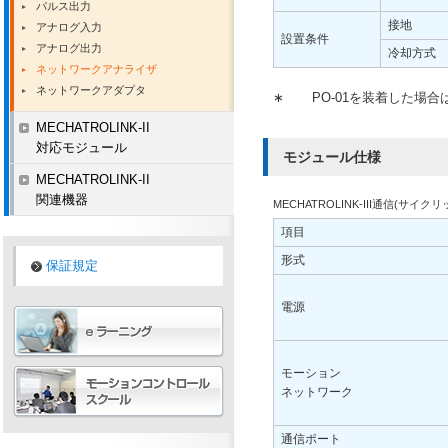
パルス出力
接地
アナログ入力
設置条件
アナログ出力
冷却方式
ネットワークアナライザ
ネットワークアダプタ
∗
PO-01を装着した場合は
MECHATROLINK-II
対応モジュール
モジュール仕様
MECHATROLINK-II
関連機器
MECHATROLINK-III通信(
項目
形式
保証規定
電源
モーション
ネットワーク
通信ポート