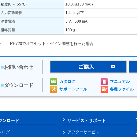
精度(0 ～ 55 ℃)
±0.3%(±30 mV)
∗
入力変換時間
1.4 ms以下
消費電流
5 V、500 mA
概略質量
100 g
∗
PE720でオフセット・ゲイン調整を行った場合
■
お問い合わせ
カタログ
マニュアル
■
ダウンロード
サポートツール
各種ファイル
ウンロード
サービス・サポート
タログ
アフターサービス