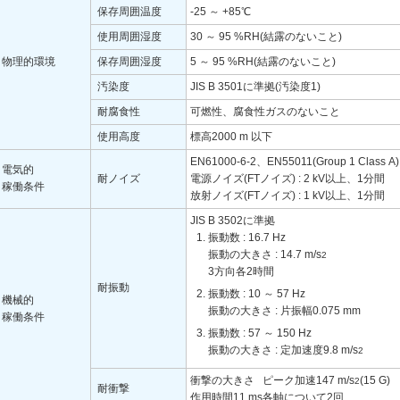
保存周囲温度
-25 ～ +85℃
使用周囲湿度
30 ～ 95 %RH(結露のないこと)
物理的環境
保存周囲湿度
5 ～ 95 %RH(結露のないこと)
汚染度
JIS B 3501に準拠(汚染度1)
耐腐食性
可燃性、腐食性ガスのないこと
使用高度
標高2000 m 以下
EN61000-6-2、EN55011(Group 1 Class
電気的
耐ノイズ
電源ノイズ(FTノイズ) : 2 kV以上、1分間
稼働条件
放射ノイズ(FTノイズ) : 1 kV以上、1分間
JIS B 3502に準拠
振動数 : 16.7 Hz
振動の大きさ : 14.7 m/s
2
3方向各2時間
耐振動
振動数 : 10 ～ 57 Hz
機械的
振動の大きさ : 片振幅0.075 mm
稼働条件
振動数 : 57 ～ 150 Hz
振動の大きさ : 定加速度9.8 m/s
2
衝撃の大きさ ピーク加速147 m/s
(15 G)
2
耐衝撃
作用時間11 ms各軸について2回