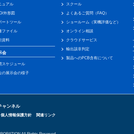
ニュアル
スクール
AD/外形図
よくあるご質問（FAQ）
ポートツール
ショールーム（実機評価など）
種ファイル
オンライン相談
術資料
クラウドサービス
輸出該非判定
示会
製品へのPCB含有について
間スケジュール
去の展示会の様子
トチャンネル
個人情報保護方針
関連リンク
ORATION All Rights Reserved.