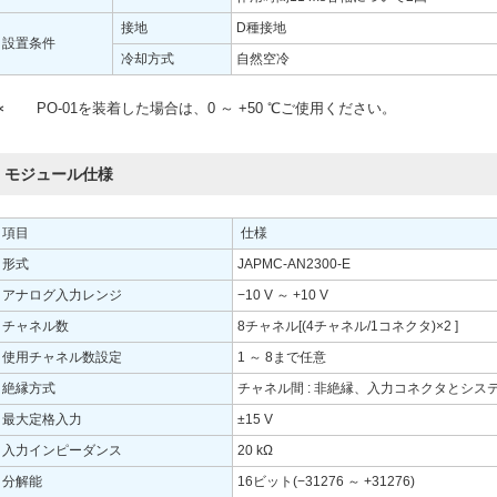
接地
D種接地
設置条件
冷却方式
自然空冷
∗
PO-01を装着した場合は、0 ～ +50 ℃ご使用ください。
モジュール仕様
項目
仕様
形式
JAPMC-AN2300-E
アナログ入力レンジ
−10 V ～ +10 V
チャネル数
8チャネル[(4チャネル/1コネクタ)×2 ]
使用チャネル数設定
1 ～ 8まで任意
絶縁方式
チャネル間 : 非絶縁、入力コネクタとシステ
最大定格入力
±15 V
入力インピーダンス
20 kΩ
分解能
16ビット(−31276 ～ +31276)