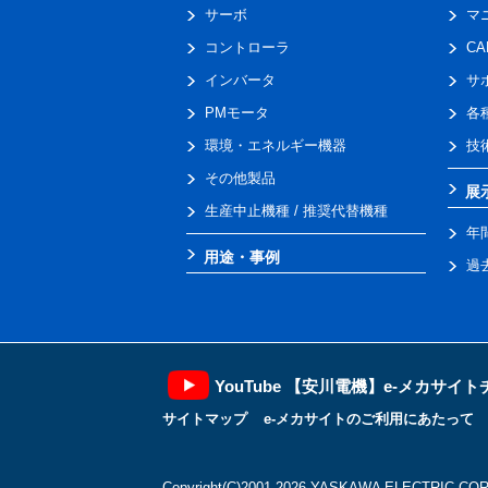
サーボ
マ
コントローラ
C
インバータ
サ
PMモータ
各
環境・エネルギー機器
技
その他製品
展
生産中止機種 / 推奨代替機種
年
用途・事例
過
YouTube 【安川電機】e-メカサイ
サイトマップ
e-メカサイトのご利用にあたって
Copyright(C)2001‐2026 YASKAWA ELECTRIC CORP