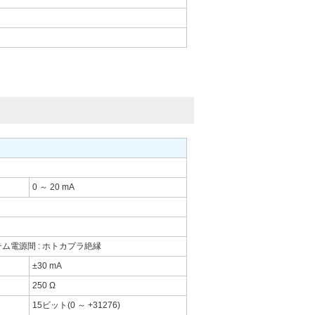
0 ～ 20 mA
ム電源間 : ホトカプラ絶縁
±30 mA
250 Ω
15ビット(0 ～ +31276)