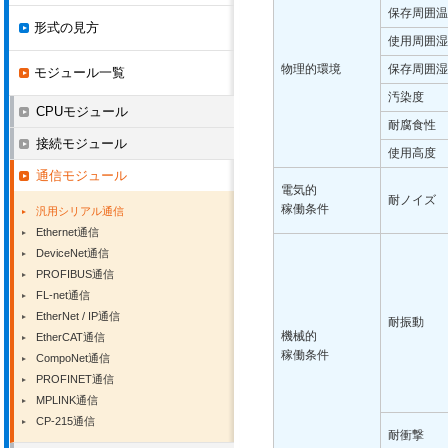
保存周囲温
形式の見方
使用周囲湿
物理的環境
保存周囲湿
モジュール一覧
汚染度
CPUモジュール
耐腐食性
接続モジュール
使用高度
通信モジュール
電気的
耐ノイズ
稼働条件
汎用シリアル通信
Ethernet通信
DeviceNet通信
PROFIBUS通信
FL-net通信
EtherNet / IP通信
耐振動
機械的
EtherCAT通信
稼働条件
CompoNet通信
PROFINET通信
MPLINK通信
CP-215通信
耐衝撃