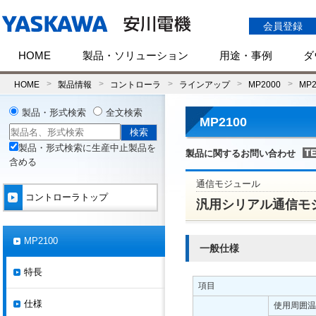
会員登録
HOME
製品・ソリューション
用途・事例
ダ
HOME
製品情報
コントローラ
ラインアップ
MP2000
MP2
製品・形式検索
全文検索
MP2100
製品・形式検索に生産中止製品を
製品に関するお問い合わせ
含める
通信モジュール
コントローラトップ
汎用シリアル通信モジュー
MP2100
一般仕様
特長
項目
仕様
使用周囲温