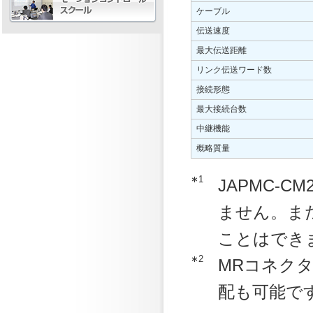
ケーブル
伝送速度
最大伝送距離
リンク伝送ワード数
接続形態
最大接続台数
中継機能
概略質量
∗1
JAPMC-C
ません。また
ことはでき
∗2
MRコネク
配も可能です。