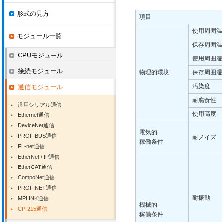
形式の見方
項目
使用周囲温
モジュール一覧
保存周囲温
CPUモジュール
使用周囲湿
接続モジュール
物理的環境
保存周囲湿
汚染度
通信モジュール
耐腐食性
汎用シリアル通信
使用高度
Ethernet通信
DeviceNet通信
電気的
PROFIBUS通信
耐ノイズ
稼働条件
FL-net通信
EtherNet / IP通信
EtherCAT通信
CompoNet通信
PROFINET通信
耐振動
MPLINK通信
機械的
CP-215通信
稼働条件