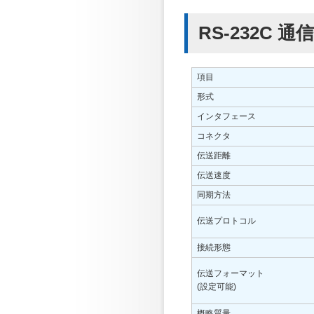
RS-232C 通
項目
形式
インタフェース
コネクタ
伝送距離
伝送速度
同期方法
伝送プロトコル
接続形態
伝送フォーマット
(設定可能)
概略質量