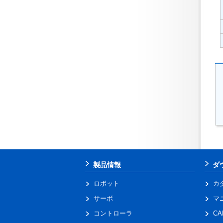
製品情報
ダ
ロボット
カ
サーボ
マ
コントローラ
C