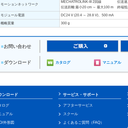
MECHATROLINK-III 2回線
伝送速度 
モーションネットワーク
伝送距離:最小20 cm ～ 最大100 m
終端抵抗
モジュール電源
DC24 V (20.4 ～ 28.8 V)、500 mA
概略質量
300 g
■
お問い合わせ
■
ダウンロード
カタログ
マニュアル
ウンロード
サービス・サポート
タログ
アフターサービス
ニュアル
スクール
AD/外形図
よくあるご質問（FAQ）