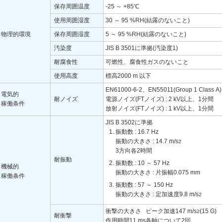
保存周囲温度
-25 ～ +85℃
使用周囲湿度
30 ～ 95 %RH(結露のないこと)
物理的環境
保存周囲湿度
5 ～ 95 %RH(結露のないこと)
汚染度
JIS B 3501に準拠(汚染度1)
耐腐食性
可燃性、腐食性ガスのないこと
使用高度
標高2000 m 以下
EN61000-6-2、EN55011(Group 1 Class
電気的
耐ノイズ
電源ノイズ(FTノイズ) : 2 kV以上、1分間
稼働条件
放射ノイズ(FTノイズ) : 1 kV以上、1分間
JIS B 3502に準拠
振動数 : 16.7 Hz
振動の大きさ : 14.7 m/s
2
3方向各2時間
耐振動
振動数 : 10 ～ 57 Hz
機械的
振動の大きさ : 片振幅0.075 mm
稼働条件
振動数 : 57 ～ 150 Hz
振動の大きさ : 定加速度9.8 m/s
2
衝撃の大きさ ピーク加速147 m/s
(15 G)
2
耐衝撃
作用時間11 ms各軸について2回