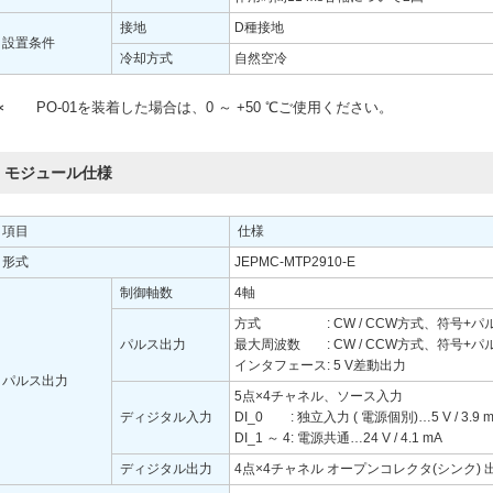
接地
D種接地
設置条件
冷却方式
自然空冷
∗
PO-01を装着した場合は、0 ～ +50 ℃ご使用ください。
モジュール仕様
項目
仕様
形式
JEPMC-MTP2910-E
制御軸数
4軸
方式
: CW / CCW方式、符号+パ
パルス出力
最大周波数
: CW / CCW方式、符号+パル
インタフェース
: 5 V差動出力
パルス出力
5点×4チャネル、ソース入力
ディジタル入力
DI_0
: 独立入力 ( 電源個別)…5 V / 3.9 mA、
DI_1 ～ 4
: 電源共通…24 V / 4.1 mA
ディジタル出力
4点×4チャネル オープンコレクタ(シンク) 出力 (2