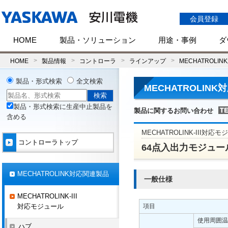
会員登録
HOME
製品・ソリューション
用途・事例
ダ
HOME
製品情報
コントローラ
ラインアップ
MECHATROLI
製品・形式検索
全文検索
MECHATROLIN
製品・形式検索に生産中止製品を
製品に関するお問い合わせ
含める
MECHATROLINK-III対応
コントローラトップ
64点入出力モジュー
MECHATROLINK対応関連製品
一般仕様
MECHATROLINK-III
対応モジュール
項目
使用周囲温
ハブ