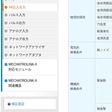
保存周囲温
64点入出力
使用周囲湿
パルス入力
物理的環境
保存周囲湿
パルス出力
汚染度
アナログ入力
耐腐食性
使用高度
アナログ出力
ネットワークアナライザ
電気的
耐ノイズ
稼働条件
ネットワークアダプタ
MECHATROLINK-II
対応モジュール
MECHATROLINK-II
耐振動
機械的
関連機器
稼働条件
保証規定
耐衝撃