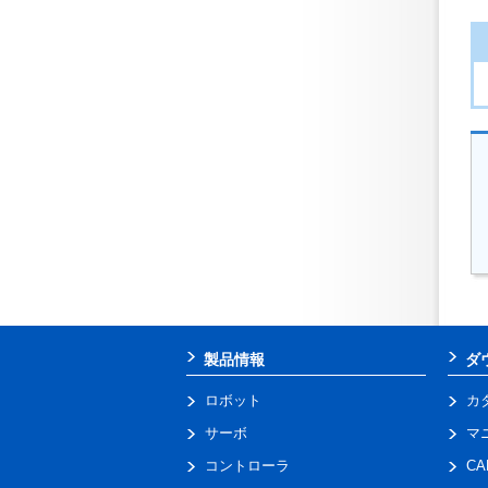
製品情報
ダ
ロボット
カ
サーボ
マ
コントローラ
C