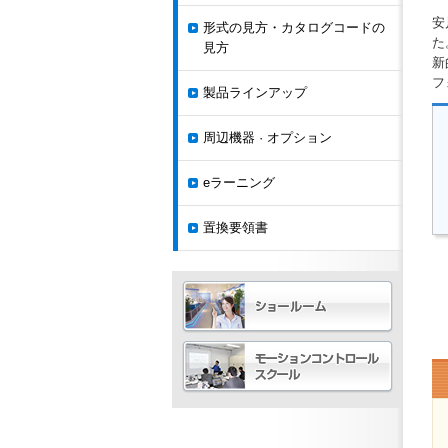
安
形式の見方・カタログコードの
た
見方
新
フ
製品ラインアップ
周辺機器 · オプション
eラーニング
置換要領書