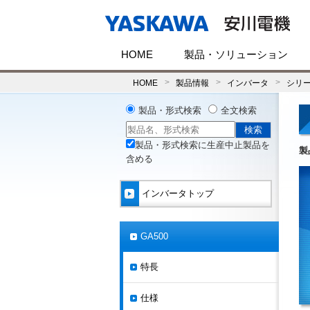
HOME
製品・ソリューション
HOME
製品情報
インバータ
シリ
製品・形式検索
全文検索
製品・形式検索に生産中止製品を
製
含める
インバータトップ
GA500
特長
仕様