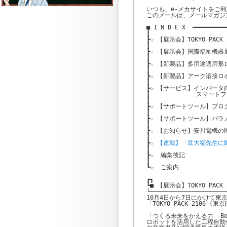
いつも、e-メカサイトをご利
このメールは、メールマガジ
■ I N D E X  ━━━━━━━━━━
┃

┣☆ 【展示会】TOKYO PAC
┃

┣☆ 【展示会】国際福祉機器展H
┃

┣☆ 【新製品】多用途適用形ロボッ
┃

┣☆ 【新製品】アーク溶接ロボット 
┃

┣☆ 【サービス】インバータ向けク
┃　　　　　　　 スマートフォンア
┃

┣☆ 【サポートツール】プログラ
┃

┣☆ 【サポートツール】パラメー
┃

┣☆ 【お知らせ】安川電機の医
┃

┣☆ 
【連載】「豆大福先生に
┃

┣☆  編集後記

┃

┗☆  ご案内

┏┓

┗■ 【展示会】TOKYO PAC
└──────────────────────
10月4日から7日にかけて東
「TOKYO PACK 2106 
「つくる未来をかえる力 -Beyo
ロボットを活用した工程自動