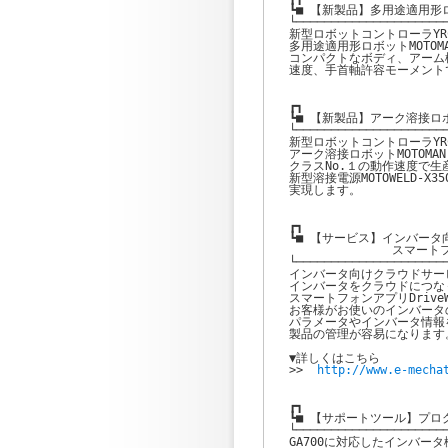
┗■ 【新製品】多用途適用形ロボッ
└──────────────────────
新型ロボットコントローラYRC1
多用途適用形ロボットMOTOMAN
コンパクトなボディ、アーム構
速度、手首軸許容モーメント
┏┓

┗■ 【新製品】アーク溶接ロボット 
└──────────────────────
新型ロボットコントローラYRC1
アーク溶接ロボットMOTOMAN-
クラスNo.１の動作速度で生
新型溶接電源MOTOWELD-
実現します。

┏┓

┗■ 【サービス】インバータ向けク
　 　　　　　　　スマートフォンア
└──────────────────────
インバータ向けクラウドサー
インバータをクラウドにつな
スマートフォンアプリDriveWi
お客様がお使いのインバータ
パラメータやインバータ情報
製品の管理が容易になります。
▼詳しくはこちら

>>  
http://www.e-mecha
┏┓

┗■ 【サポートツール】プログラ
└──────────────────────
GA700に対応したインバー