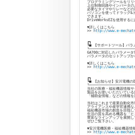
プログラミングツールをリリ
上位制御回路やインバータの
必要なタイマやリレーなどの
パソコンを使ってドラッグ&
できます。

DriveWorksEZを使用す
▼詳しくはこちら

>> 
http://www.e-mechat
┏┓

┗■ 【サポートツール】パラメー
└──────────────────────
GA700に対応したパラメー
パラメータのセットアップか
▼詳しくはこちら

>> 
http://www.e-mechat
┏┓

┗■ 【お知らせ】安川電機の医
└──────────────────────
当社の医療・福祉機器情報サイ
製品をお使いいただいている
「補助金情報」などの情報を
当社はこれまで産業自動化市
アライアンスや産学官連携な
福祉機器市場の創造を目指し
生活の質を高める機器を「ヒュ
豊富なラインアップを展開し
ぜひご覧下さい。

▼安川電機医療・福祉機器情報サイ
>> 
http://www.e-mechat