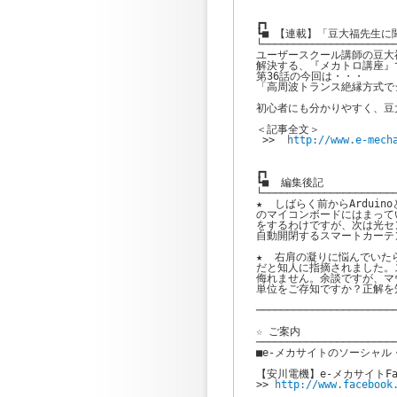
┏┓

┗■ 【連載】「豆大福先生に
└──────────────────────
ユーザースクール講師の豆大
解決する、『メカトロ講座』で
第36話の今回は・・・

「高周波トランス絶縁方式で
初心者にも分かりやすく、豆
＜記事全文＞

 >>  
http://www.e-mech
┏┓

┗■  編集後記

└──────────────────────
★  しばらく前からArdui
のマイコンボードにはまって
をするわけですが、次は光セ
自動開閉するスマートカーテ
★  右肩の凝りに悩んでいた
だと知人に指摘されました。
侮れません。余談ですが、マ
単位をご存知ですか？正解を
───────────────────────
☆ ご案内

───────────────────────
■e-メカサイトのソーシャル
【安川電機】e-メカサイトFac
>> 
http://www.facebook