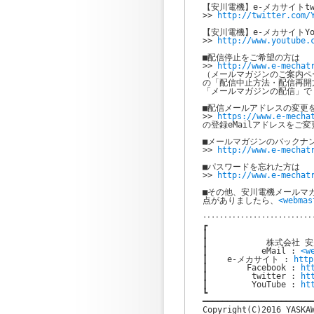
【安川電機】e-メカサイトtwit
>> 
http://twitter.com/
【安川電機】e-メカサイトYouT
>> 
http://www.youtube.
■配信停止をご希望の方は

>> 
http://www.e-mechat
（メールマガジンのご案内ペー
の「配信中止方法・配信再開
「メールマガジンの配信」で
■配信メールアドレスの変更を
>> 
https://www.e-mecha
の登録eMailアドレスをご変
■メールマガジンのバックナン
>> 
http://www.e-mechat
■パスワードを忘れた方は

>> 
http://www.e-mechat
■その他、安川電機メールマガ
点がありましたら、
<webmas
‥‥‥‥‥‥‥‥‥‥‥‥‥
┏                    
┃                      
┃            株式会社 
┃           eMail : 
<w
┃    e-メカサイト : 
http
┃        Facebook : 
ht
┃         twitter : 
ht
┃         YouTube : 
ht
┗                      
━━━━━━━━━━━━━━━━━━━━━━━
Copyright(C)2016 YASKAW