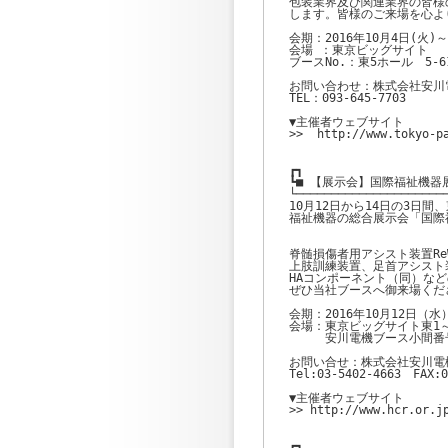
包装業界及び関連業界の皆様
します。皆様のご来場を心よ
会期：2016年10月4日(火)～7
会場 ：東京ビッグサイト

ブースNo.：東5ホール　5-61
お問い合わせ：株式会社安川
TEL：093-645-7703

▼主催者ウェブサイト

>>  http://www.tokyo-pa
┏┓

┗■ 【展示会】国際福祉機器展H
└──────────────────────
10月12日から14日の3日
福祉機器の総合展示会「国際福祉
脊髄損傷者用アシスト装置Re
上肢訓練装置、足首アシスト
HAコンポーネント（同）な
ぜひ当社ブースへ御来場くださ
会期：2016年10月12日（水）
会場：東京ビッグサイト東1～
　　　安川電機ブース小間番号：
お問い合せ：株式会社安川電
Tel:03-5402-4663　FAX:0
▼主催者ウェブサイト

>> http://www.hcr.or.jp
┏┓
