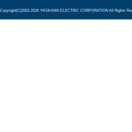
Copyright(C)2001‐2026 YASKAWA ELECTRIC CORPORATION All Rights Res