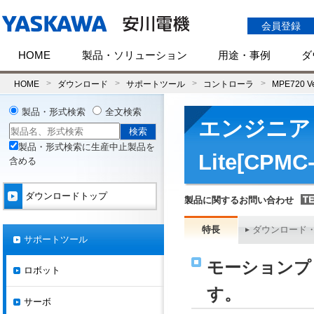
会員登録
HOME
製品・ソリューション
用途・事例
ダ
HOME
ダウンロード
サポートツール
コントローラ
MPE720 Ver
製品・形式検索
全文検索
エンジニアリ
製品・形式検索に生産中止製品を
Lite[CPM
含める
ダウンロードトップ
製品に関するお問い合わせ
特長
ダウンロード
サポートツール
モーションプ
ロボット
す。
サーボ