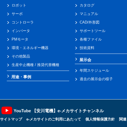
ロボット
カタログ
サーボ
マニュアル
コントローラ
CAD/外形図
インバータ
サポートツール
PMモータ
各種ファイル
環境・エネルギー機器
技術資料
その他製品
展示会
生産中止機種 / 推奨代替機種
年間スケジュール
用途・事例
過去の展示会の様子
YouTube 【安川電機】e-メカサイトチャンネル
サイトマップ
e-メカサイトのご利用にあたって
個人情報保護方針
関連