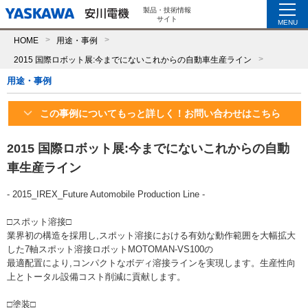
製品・技術情報
サイト
MENU
HOME
用途・事例
2015 国際ロボット展:今までにないこれからの自動車生産ライン
用途・事例
この事例についてもっと詳しく！お問い合わせはこちら
2015 国際ロボット展:今までにないこれからの自動
車生産ライン
- 2015_IREX_Future Automobile Production Line -
□スポット溶接□
業界初の構造を採用し,スポット溶接における有効な動作範囲を大幅拡大
した7軸スポット溶接ロボットMOTOMAN-VS100の
最適配置により,コンパクトなボディ溶接ラインを実現します。生産性向
上とトータル設備コスト削減に貢献します。
□塗装□