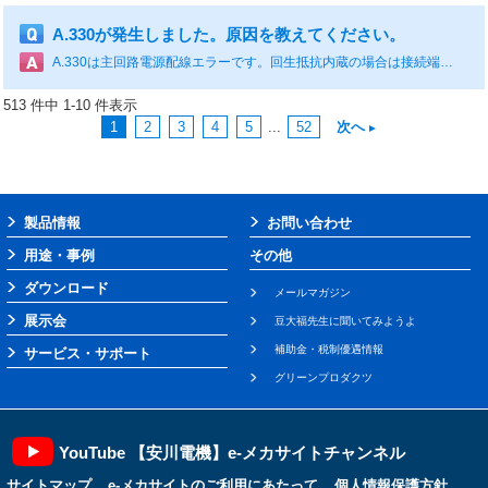
A.330が発生しました。原因を教えてください。
A.330は主回路電源配線エラーです。回生抵抗内蔵の場合は接続端子B2-B3間のジャンパー線が装着されているか確認してください。外付け回生抵抗を使用されている場合は接続が正しいか確認してください。 また、Pn001=n.□X□□(主回路電源AC/DC入力の設定)の設定値と実際の電源仕様が一致しない場合にも発生します。電源の設定値と使用する電源を一致させてください。 下表もご参照ください。 原因 確認方法 対処方法 サーボパック内部の電源電圧が高い状態で回生抵抗器が断線した 回生抵抗器の抵抗値を測定器で測定する。 サーボパック内蔵の回生抵抗器を使用している場合は，サーボパックを交換する。外付け回生抵抗器を使用している場合は，回生抵抗器を交換する。 AC電源入力の設定で，DC電源が入力された 電源がDC電源かどうかを確認する。 電源の設定値と使用する電源を一致させる。 DC電源入力の設定で，AC電源が入力された 電源がAC電源かどうかを確認する。 電源の設定値と使用する電源を一致させる。 SGD□□-R70A, -R90A, -1R6A, -2R8A, -R70F, -R90F, -2R1F, -2R8Fで，回生抵抗容量(Pn600)を「0」以外に設定し，回生抵抗器を外付けしていない 外付け回生抵抗器の接続とPn600の値を確認する。 外付け回生抵抗器を接続する，または外付け回生抵抗器が不要の場合はPn600に0を設定する。 サーボパックの故障 - サーボパック故障の可能性あり。サーボパックを交換する。
513 件中 1-10 件表示
1
2
3
4
5
...
52
次へ
製品情報
お問い合わせ
用途・事例
その他
ダウンロード
メールマガジン
展示会
豆大福先生に聞いてみようよ
補助金・税制優遇情報
サービス・サポート
グリーンプロダクツ
YouTube 【安川電機】e-メカサイトチャンネル
サイトマップ
e-メカサイトのご利用にあたって
個人情報保護方針