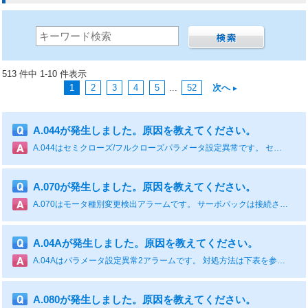
513 件中 1-10 件表示
1
2
3
4
5
...
52
次へ
A.044が発生しました。原因を教えてください。
A.044はセミクローズ/フルクローズパラメータ設定異常です。 セミクローズ/フルクローズに関するパラメータ(Pn002.3)の設定値に不整合がある場合に発生します。 例えばフルクローズモジュールが接続されていないときに、外部エンコーダを使用するパラメータ設定にいる場合に発生します。 対処方法は、下表を参照ください。 原因 確認方法 対処方法 フルクローズモジュールと外部エンコーダの使用方法(Pn002 = n.Xooo)の設定が合っていない Pn002 = n.Xoooの設定を確認する。 フルクローズモジュールとPn002 = n.Xoooの設定の整合をとる。
A.070が発生しました。原因を教えてください。
A.070はモータ種別変更検出アラームです。 サーボパックは接続されているサーボモータを自動判別するため、前回接続されていたサーボモータとは種別の異なるサーボモータが接続された場合、A.070を検出します。 A.070が発生したときは、新しく接続されたサーボモータに合わせたパラメータ設定を行う必要があります。 対処方法は下表とリセット手順を参照ください。 原因 確認方法 対処方法 回転形サーボモータが取り外され，リニアサーボモータが接続された。 - リニアサーボモータに合わせたパラメータ設定を行い，モータ種別アラーム消去を実行する。その後，サーボパックの電源を再投入する。 リニアサーボモータが取り外され，回転形サーボモータが接続された。 - 回転形サーボモータに合わせたパラメータ設定を行い，モータ種別アラーム消去を実行する。その後，サーボパックの電源を再投入する。 ■ディジタルオペレータまたはパネルオペレータでのリセット手順（Fn021：モータ種別アラームの消去) ■SigmaWin+でのリセット手順
A.04Aが発生しました。原因を教えてください。
A.04Aはパラメータ設定異常2アラームです。 対処方法は下表を参照ください。 原因 確認方法 対処方法 4バイトパラメータのバンクメンバへの登録が，2メンバ分連続して登録されていない - バンクメンバのバイト数を適切な値に変更する。 バンクデータの総数が64を超えた(Pn900 × Pn901 > 64)場合 - バンクデータの総数を64以下にする。 あわせて読みたい！FAQ-30781「A.04A(Σ-Xの場合)」
A.080が発生しました。原因を教えてください。