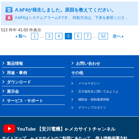
A.bF4が発生しました。原因を教えてください。
A.bF4はシステムアラーム4です。 対処方法は、下表を参照ください。 原因 確認方法 対処方法 サーボパックの故障 - サーボパックの電源を再投入する。それでもアラームとなる場合，サーボパック故障の可能性あり。サーボパックを交換する。
513 件中 41-50 件表示
前へ
1
...
3
4
5
6
7
...
52
次へ
製品情報
お問い合わせ
用途・事例
その他
ダウンロード
メールマガジン
展示会
豆大福先生に聞いてみようよ
補助金・税制優遇情報
サービス・サポート
グリーンプロダクツ
YouTube 【安川電機】e-メカサイトチャンネル
サイトマップ
e-メカサイトのご利用にあたって
個人情報保護方針