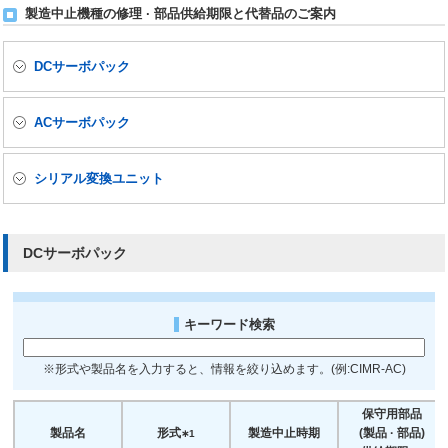
製造中止機種の修理 · 部品供給期限と代替品のご案内
DCサーボパック
ACサーボパック
シリアル変換ユニット
DCサーボパック
キーワード検索
※形式や製品名を入力すると、情報を絞り込めます。(例:CIMR-AC)
保守用部品
製品名
形式
製造中止時期
(製品 · 部品)
∗1