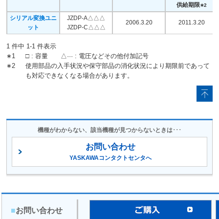
SGD-□□BN
供給期限
∗2
SGD-□□WN
シリアル変換ユニ
JZDP-A△△△
2006.3.20
2011.3.20
SGDA-□□AS
ット
JZDP-C△△△
SGDA-□□VS
SGDA-□□BS
1 件中 1-1 件表示
SGDA-□□WS
∗1
□ : 容量 △··· : 電圧などその他付加記号
SGDA-□□BSM
2008.9.20
∗2
使用部品の入手状況や保守部品の消化状況により期限前であって
Σシリーズ
SGDA-□□CS
2008.11.20
ラストオーダ
も対応できなくなる場合があります。
SGDA-□□AP
受付終了
SGDA-□□VP
SGDA-□□BP
SGDA-□□WP
SGDA-□□BPM
機種がわからない、該当機種が見つからないときは･･･
SGDB-□□AD
SGDB-□□VD
2008.9.20
お問い合わせ
Σシリーズ
SGDB-□□DD
2008.11.20
ラストオーダ
YASKAWAコンタクトセンタへ
SGDB-□□AN
受付終了
SGDB-□□AM
大容量
2008.9.20
SGDB-□□AD
Σシリーズ
2008.11.20
ラストオーダ
SGDB-□□DD
(22kW以上)
受付終了
■
お問い合わせ
2008.9.20