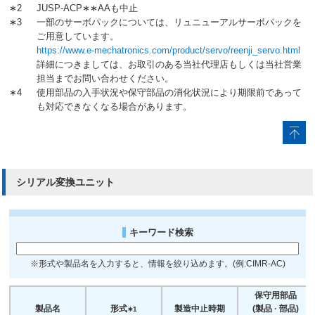
2014.9.20
∗2
JUSP-ACP∗∗AAも中止
JUSP-NS500
Σ-IIシリーズ
2015.3.20
ラストオーダ
∗3
一部のサーボパックについては、リュニューアルサーボパックを
JUSP-NS600
受付終了
ご用意しています。
JUSP-NJ001
https://www.e-mechatronics.com/product/servo/reenji_servo.html
JUSP-HS001
JUSP-FC100
詳細につきましては、お取引のある当社代理店もしくは当社営業
JUSP-LD001
担当までお問い合わせください。
JUSP-COV03
∗4
使用部品の入手状況や保守部品の消化状況により期限前であって
も対応できなくなる場合があります。
2014.9.20
JUNMA
SJDE
2015.3.20
ラストオーダ
シリーズ
受付終了
SGDF-A1C△
SGDF-A2C△
2013.3.20
シリアル変換ユニット
SGDF-A3C△
Σ-miniシリーズ
2013.5.20
ラストオーダ
SGDF-B3C△
受付終了
SGDF-B5C△
SGDF-B9C△
キーワード検索
SGD-□□AH
SGD-□□VH
※形式や製品名を入力すると、情報を絞り込めます。(例:CIMR-AC)
SGD-□□BH
2008.9.20
SGD-□□WH
Σシリーズ
2008.11.20
ラストオーダ
SGD-□□AN
保守用部品
受付終了
SGD-□□VN
製品名
形式
製造中止時期
(製品 · 部品)
∗1