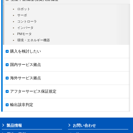
DR2-□□AD
DR2-□□BD
ロボット
CACR-HR□□BAB
サーボ
CACR-HR□□BB
コントローラ
CACR-HR□□BBC
インバータ
CACR-HR□□SB
PMモータ
HRシリーズ
2004.9.20
2007.7.20
CACR-HR□□SBC
環境・エネルギー機器
CACR-HR□□CB
CACR-HR□□AAB
購入を検討したい
CACR-HR□□AB
大容量サーボ
国内サービス拠点
CIMR-SVJ□□
2002.9.21
2007.9.20
(VS-866)
CACR-HR□□UB
海外サービス拠点
CACR-HR
2001.6.20
2006.6.20
CACR-HR□□VBC
CACR-SR□□BB
アフターサービス保証規定
CACR-SR□□BC
CACR-SR□□BD
輸出該非判定
CACR-SR□□BE
CACR-SR□□BY
CACR-SR□□BZ
CACR-SR
2000.9.21
2002.8.6
CACR-SR□□SB
製品情報
お問い合わせ
CACR-SR□□SZ