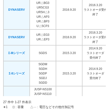
UR△BG3
2016.3.20
UR5CG3
DYNASERV
2016.9.20
ラストオーダ受付
UR5H△3
終了
UR△AP3
UR△BP3
U△5CP3
2016.3.20
UR△EG3
DYNASERV
2016.9.20
ラストオーダ受付
UR△EP3
終了
2014.9.20
Σ-IIIシリーズ
SGDS
2015.3.20
ラストオーダ
受付終了
SGDM
SGDH
2014.9.20
Σ-IIシリーズ
SGDP
2015.3.20
ラストオーダ
SGDJ
受付終了
SGDD
JUSP-NS100
JUSP-NS110
JUSP-NS115
27 件中 1-27 件表示
JUSP-NS300
∗1
□ : 容量 △··· : 電圧などその他付加記号
JUSP-NS310