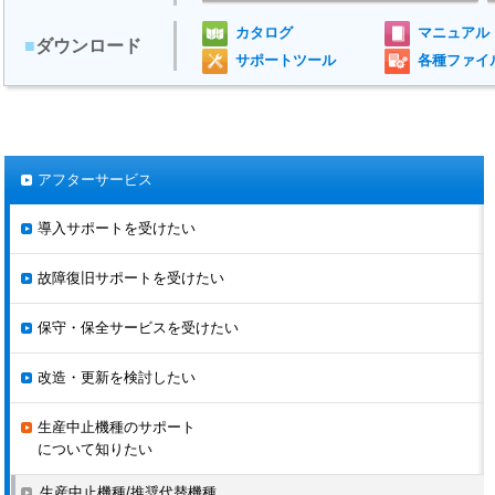
Σシリーズ
SGDC-□□DSA
2008.11.20
ラストオーダ
カタログ
マニュアル
受付終了
■
ダウンロード
サポートツール
各種ファイ
SGDE-□□AS
SGDE-□□VS
SGDE-□□BS
2008.9.20
SGDE-□□WS
Σシリーズ
2008.11.20
ラストオーダ
SGDE-□□AP
受付終了
SGDE-□□VP
アフターサービス
SGDE-□□BP
SGDE-□□WP
導入サポートを受けたい
SGDL-□□AS
2008.9.20
SGDL-□□BS
Σシリーズ
2008.11.20
ラストオーダ
故障復旧サポートを受けたい
SGDL-□□AP
受付終了
SGDL-□□BP
保守・保全サービスを受けたい
DR2-□□AC
DR2-□□BC
DR2-□□ACP
改造・更新を検討したい
DR2-□□BCP
DR2-□□AC-F
Σシリーズ
2006.12.20
2008.6.20
生産中止機種のサポート
DR2-□□BC-F
について知りたい
DR2-□□ACP-F
DR2-□□BCP-F
生産中止機種/推奨代替機種