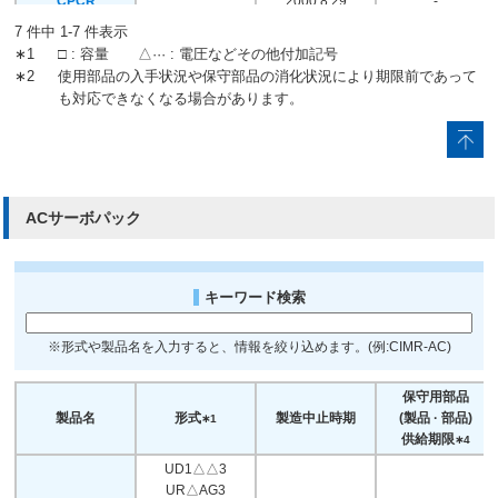
CPCR
2000.8.29
-
～CPCR-
7 件中 1-7 件表示
MR07CΔ ···
∗1
□ : 容量 △··· : 電圧などその他付加記号
∗2
使用部品の入手状況や保守部品の消化状況により期限前であって
も対応できなくなる場合があります。
ACサーボパック
キーワード検索
※形式や製品名を入力すると、情報を絞り込めます。(例:CIMR-AC)
保守用部品
製品名
形式
製造中止時期
(製品 · 部品)
∗1
供給期限
∗4
UD1△△3
UR△AG3