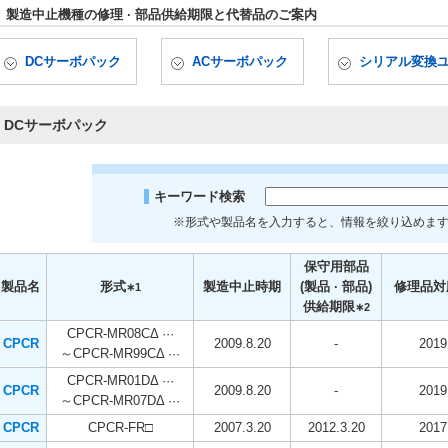
製造中止機種の修理 · 部品供給期限と代替品のご案内
DCサーボパック
ACサーボパック
シリアル変換
DCサーボパック
キーワード検索
※形式や製品名を入力すると、情報を絞り込めます。(例
保守用部品
製品名
形式
製造中止時期
(製品 · 部品)
修理品対
∗1
供給期限
∗2
CPCR-MR08CΔ ···
CPCR
2009.8.20
-
2019
～CPCR-MR99CΔ ···
CPCR-MR01DΔ ···
CPCR
2009.8.20
-
2019
～CPCR-MR07DΔ ···
CPCR
CPCR-FR□
2007.3.20
2012.3.20
2017