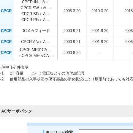
CPCR-IN□□Δ ···
CPCR-SW□□Δ ···
CPCR
2005.3.20
2010.3.20
2015
CPCR-SF□□Δ ···
CPCR-PF□□Δ ···
CPCR
DCメカフィード
2000.9.21
2001.9.20
2006
CPCR
CPCR-AN□□Δ ···
2000.9.21
2001.9.20
2006
CPCR-MR01CΔ ···
CPCR
2000.8.29
-
～CPCR-MR07CΔ ···
7 件中 1-7 件表示
∗1
□ : 容量 △··· : 電圧などその他付加記号
∗2
使用部品の入手状況や保守部品の消化状況により期限前であっても対
ACサーボパック
キーワード検索