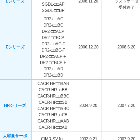
Σシリーズ
2008.11.20
ラストオーダ
SGDL-□□AP
受付終了
SGDL-□□BP
DR2-□□AC
DR2-□□BC
DR2-□□ACP
DR2-□□BCP
DR2-□□AC-F
Σシリーズ
2006.12.20
2008.6.20
DR2-□□BC-F
DR2-□□ACP-F
DR2-□□BCP-F
DR2-□□AD
DR2-□□BD
CACR-HR□□BAB
CACR-HR□□BB
CACR-HR□□BBC
CACR-HR□□SB
HRシリーズ
2004.9.20
2007.7.20
CACR-HR□□SBC
CACR-HR□□CB
CACR-HR□□AAB
CACR-HR□□AB
大容量サーボ
CIMR-SVJ□□
2002.9.21
2007.9.20