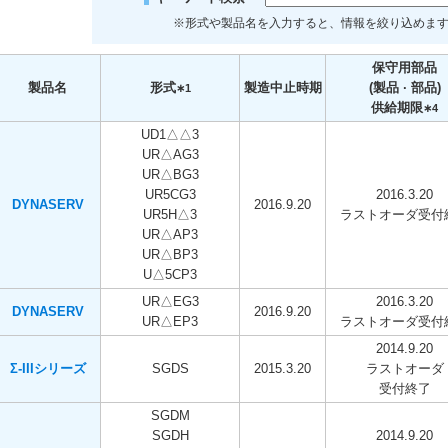
※形式や製品名を入力すると、情報を絞り込めます。(例
保守用部品
製品名
形式
製造中止時期
(製品 · 部品)
∗1
供給期限
∗4
UD1△△3
UR△AG3
UR△BG3
UR5CG3
2016.3.20
DYNASERV
2016.9.20
UR5H△3
ラストオーダ受付
UR△AP3
UR△BP3
U△5CP3
UR△EG3
2016.3.20
DYNASERV
2016.9.20
UR△EP3
ラストオーダ受付
2014.9.20
Σ-IIIシリーズ
SGDS
2015.3.20
ラストオーダ
受付終了
SGDM
SGDH
2014.9.20