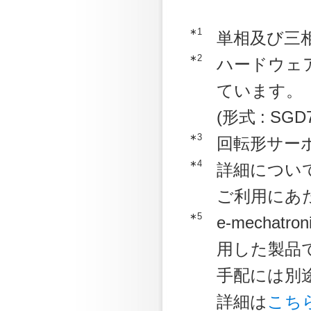
∗1
単相及び三
∗2
ハードウェア
ています。
(形式 : SGD
∗3
回転形サー
∗4
詳細につい
ご利用にあ
∗5
e-mechatr
用した製品
手配には別途
詳細は
こち