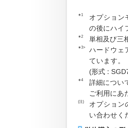
∗1
オプション
の後にハイフ
∗2
単相及び三
∗3>
ハードウェア
ています。
(形式 : SGD
∗4
詳細につい
ご利用にあ
(注)
オプション
い合わせく