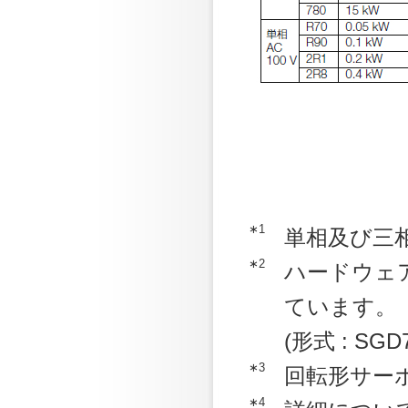
∗1
単相及び三
∗2
ハードウェア
ています。
(形式 : SGD7
∗3
回転形サー
∗4