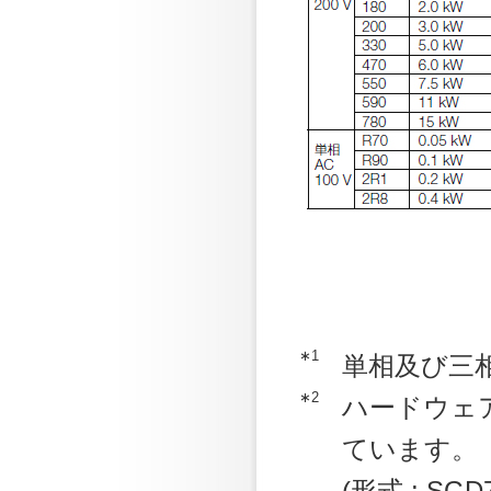
∗1
単相及び三
∗2
ハードウェア
ています。
(形式 : SGD