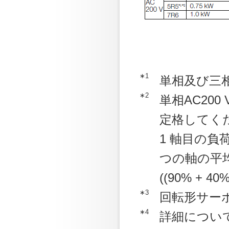
∗1
単相及び三
∗2
単相AC20
定格してく
1 軸目の負
つの軸の平均
((90% + 40%
∗3
回転形サー
∗4
詳細につい