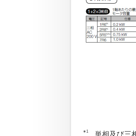
∗1
単相及び三