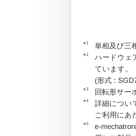
∗1
単相及び三
∗2
ハードウェア
ています。
(形式 : SGD7
∗3
回転形サー
∗4
詳細につい
ご利用にあ
∗5
e-mechatr