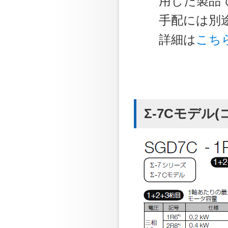
用した製品
手配には別途
詳細は
こち
Σ-7Cモデル