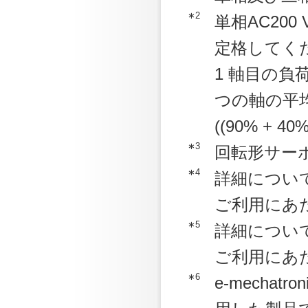
∗2
単相AC20
定格してく
1 軸目の負
つの軸の平均
((90% + 40%
∗3
回転形サー
∗4
詳細につい
ご利用にあ
∗5
詳細につい
ご利用にあ
∗6
e-mechatr