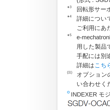
∗3
回転形サー
∗4
詳細につい
ご利用にあ
∗5
e-mechatr
用した製品
手配には別途
詳細は
こち
(注)
オプション
い合わせく
INDEXER 