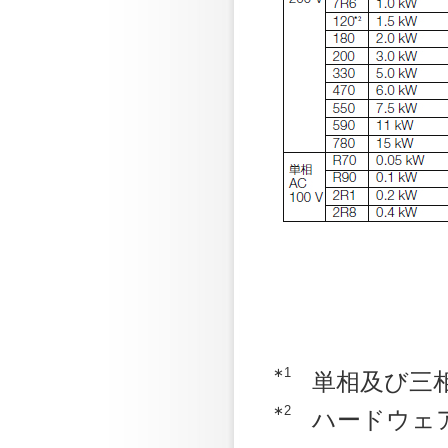
∗1
単相及び三
∗2
ハードウェア