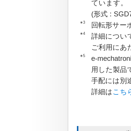
ています。
(形式 : SGD7
∗3
回転形サー
∗4
詳細につい
ご利用にあ
∗5
e-mechatr
用した製品
手配には別途
詳細は
こち