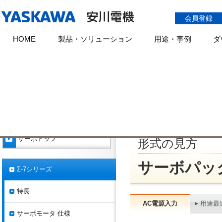
会員登録
HOME
製品・ソリューション
用途・事例
ダ
HOME
製品情報
サーボ
シリーズ一覧
Σ-7
形式の見方
製品・形式検索
全文検索
Σ-7シリー
製品・形式検索に生産中止製品を
含める
製品に関するお問い合わせ
サーボトップ
形式の見方
サーボパッ
Σ-7シリーズ
特長
AC電源入力
用途最
サーボモータ 仕様