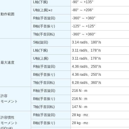
L軸(下腕)
-90° ～ +135°
U軸(上腕)
-80° ～ +206°
∗2
動作範囲
R軸(手首旋回)
-360° ～ +360°
B軸(手首振り)
-125° ～ +125°
T軸(手首回転)
-360° ～ +360°
S軸(旋回)
3.14 rad/s、180°/s
L軸(下腕)
3.11 rad/s、178°/s
U軸(上腕)
3.11 rad/s、178°/s
最大速度
R軸(手首旋回)
4.36 rad/s、250°/s
B軸(手首振り)
4.36 rad/s、250°/s
T軸(手首回転)
6.28 rad/s、360°/s
R軸(手首旋回)
216 N · m
許容
B軸(手首振り)
216 N · m
モーメント
T軸(手首回転)
147 N · m
R軸(手首旋回)
28 kg · m
2
許容慣性
モーメント
B軸(手首振り)
28 kg · m
2
(GD
/4)
2