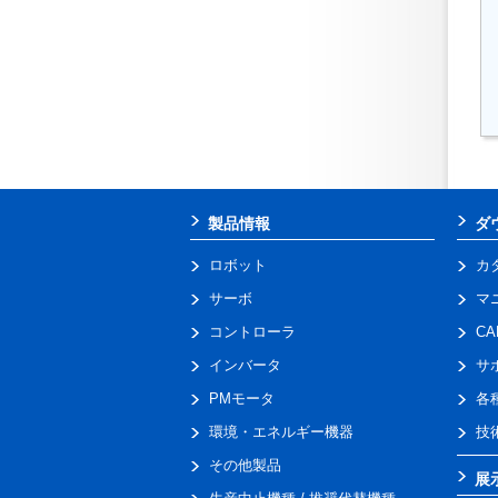
製品情報
ダ
ロボット
カ
サーボ
マ
コントローラ
C
インバータ
サ
PMモータ
各
環境・エネルギー機器
技
その他製品
展