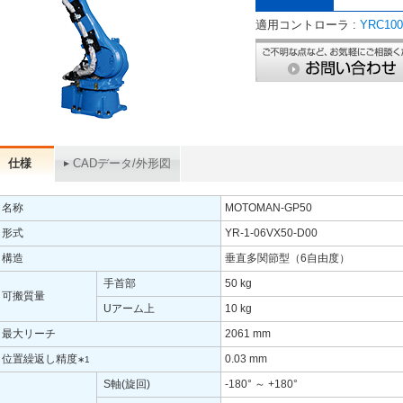
適用コントローラ :
YRC100
仕様
CADデータ/外形図
名称
MOTOMAN-GP50
形式
YR-1-06VX50-D00
構造
垂直多関節型（6自由度）
手首部
50 kg
可搬質量
Uアーム上
10 kg
最大リーチ
2061 mm
位置繰返し精度
0.03 mm
∗1
S軸(旋回)
-180° ～ +180°