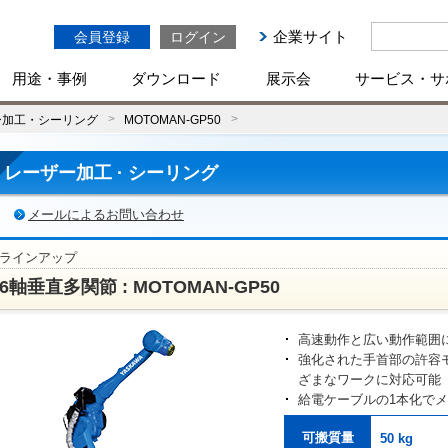
企業サイト
会員登録
ログイン
用途・事例
ダウンロード
展示会
サービス・サ
ー加工・シーリング
MOTOMAN-GP50
レーザー加工 · シーリング
メールによるお問い合わせ
ラインアップ
6軸垂直多関節 : MOTOMAN-GP50
高速動作と広い動作範囲
強化された手首部の許容
ざまなワークに対応可能
給電ケーブルの1本化で
可搬質量
50 kg