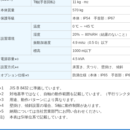
T軸(手首回転)
11 kg · m
2
本体質量
570 kg
保護等級
本体：IP54 手首部：IP67
温度
0 ℃ ～ +45 ℃
湿度
20% ～ 80%RH（結露のないこと）
設置環境
振動加速度
4.9 m/s
（0.5 G）以下
2
標高
1000 m以下
電源容量
4.5 kVA
∗3
設置方式
床置き、天つり、 壁掛け、 傾斜
∗4
オプション仕様
防滴仕様（本体：IP65 手首部：IP
∗5
∗1
JIS B 8432 に準拠しています。
∗2
対地基準ではなく、自軸の動作範囲を記載しています。（平行リンク
∗3
用途、動作パターンにより異なります。
∗4
壁掛け、傾斜設置の場合、S軸に動作制限があります。
∗5
納期については当社営業部門にお問い合わせください。
(注)
本表はSI単位系で記載しています。