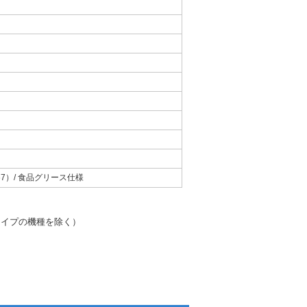
67）/ 食品グリース仕様
タイプの機種を除く）