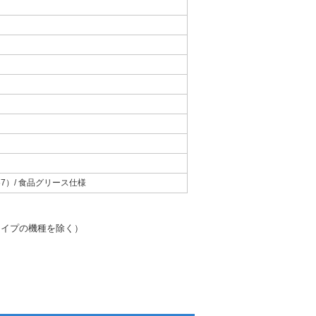
67）/ 食品グリース仕様
タイプの機種を除く）