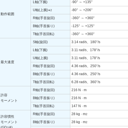
L軸(下腕)
-90° ～ +135°
U軸(上腕)
-80° ～ +206°
∗2
動作範囲
R軸(手首旋回)
-360° ～ +360°
B軸(手首振り)
-125° ～ +125°
T軸(手首回転)
-360° ～ +360°
S軸(旋回)
3.14 rad/s、180°/s
L軸(下腕)
3.11 rad/s、178°/s
U軸(上腕)
3.11 rad/s、178°/s
最大速度
R軸(手首旋回)
4.36 rad/s、250°/s
B軸(手首振り)
4.36 rad/s、250°/s
T軸(手首回転)
6.28 rad/s、360°/s
R軸(手首旋回)
216 N · m
許容
B軸(手首振り)
216 N · m
モーメント
T軸(手首回転)
147 N · m
R軸(手首旋回)
28 kg · m
2
許容慣性
モーメント
B軸(手首振り)
28 kg · m
2
(GD
/4)
2