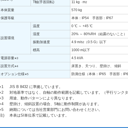
T軸(手首回転)
11 kg · m
2
本体質量
570 kg
保護等級
本体：IP54 手首部：IP67
温度
0 ℃ ～ +45 ℃
湿度
20% ～ 80%RH（結露のないこと）
設置環境
振動加速度
4.9 m/s
（0.5 G）以下
2
標高
1000 m以下
電源容量
4.5 kVA
∗3
設置方式
床置き、天つり、 壁掛け、 傾斜
∗4
オプション仕様
防滴仕様（本体：IP65 手首部：IP
∗5
∗1
JIS B 8432 に準拠しています。
∗2
対地基準ではなく、自軸の動作範囲を記載しています。（平行リンク
∗3
用途、動作パターンにより異なります。
∗4
壁掛け、傾斜設置の場合、S軸に動作制限があります。
∗5
納期については当社営業部門にお問い合わせください。
(注)
本表はSI単位系で記載しています。