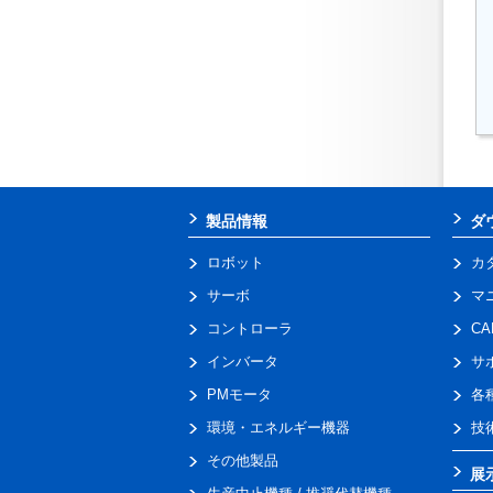
製品情報
ダ
ロボット
カ
サーボ
マ
コントローラ
C
インバータ
サ
PMモータ
各
環境・エネルギー機器
技
その他製品
展