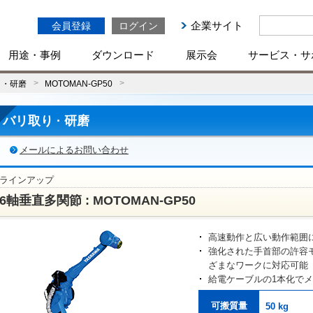
企業サイト
会員登録
ログイン
用途・事例
ダウンロード
展示会
サービス・サ
り・研磨
MOTOMAN-GP50
バリ取り · 研磨
メールによるお問い合わせ
ラインアップ
6軸垂直多関節 : MOTOMAN-GP50
高速動作と広い動作範囲
強化された手首部の許容
ざまなワークに対応可能
給電ケーブルの1本化で
可搬質量
50 kg