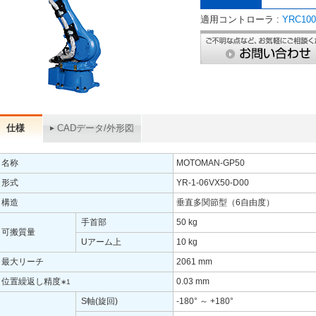
適用コントローラ :
YRC100
仕様
CADデータ/外形図
名称
MOTOMAN-GP50
形式
YR-1-06VX50-D00
構造
垂直多関節型（6自由度）
手首部
50 kg
可搬質量
Uアーム上
10 kg
最大リーチ
2061 mm
位置繰返し精度
0.03 mm
∗1
S軸(旋回)
-180° ～ +180°