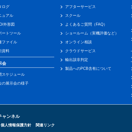
タログ
アフターサービス
ニュアル
スクール
AD/外形図
よくあるご質問（FAQ）
ポートツール
ショールーム（実機評価など）
種ファイル
オンライン相談
術資料
クラウドサービス
輸出該非判定
示会
製品へのPCB含有について
間スケジュール
去の展示会の様子
トチャンネル
個人情報保護方針
関連リンク