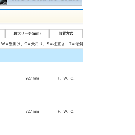
最大リーチ(mm)
設置方式
、W＝壁掛け、C＝天吊り、S＝棚置き、T＝傾斜
927 mm
F、W、C、T
727 mm
F、W、C、T