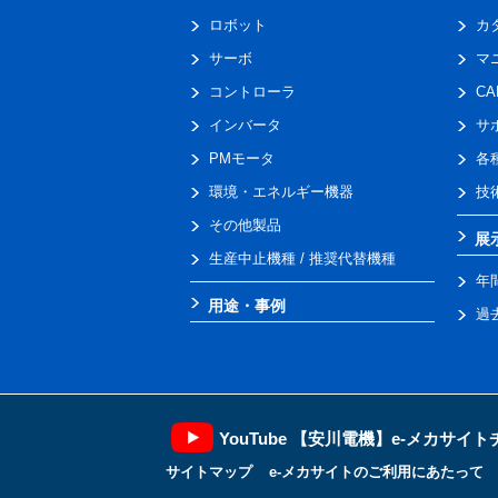
ロボット
カ
サーボ
マ
コントローラ
C
インバータ
サ
PMモータ
各
環境・エネルギー機器
技
その他製品
展
生産中止機種 / 推奨代替機種
年
用途・事例
過
YouTube 【安川電機】e-メカサイ
サイトマップ
e-メカサイトのご利用にあたって