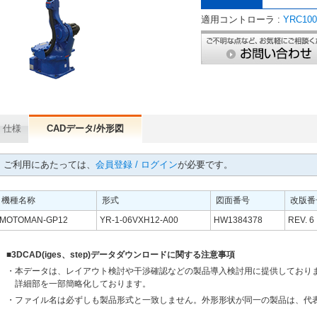
適用コントローラ :
YRC100
仕様
CADデータ/外形図
ご利用にあたっては、
会員登録 / ログイン
が必要です。
機種名称
形式
図面番号
改版番
MOTOMAN-GP12
YR-1-06VXH12-A00
HW1384378
REV. 6
■3DCAD(iges、step)データダウンロードに関する注意事項
・本データは、レイアウト検討や干渉確認などの製品導入検討用に提供しており
詳細部を一部簡略化しております。
・ファイル名は必ずしも製品形式と一致しません。外形形状が同一の製品は、代