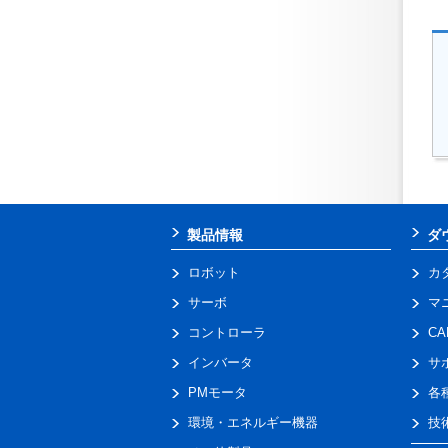
製品情報
ダ
ロボット
カ
サーボ
マ
コントローラ
C
インバータ
サ
PMモータ
各
環境・エネルギー機器
技