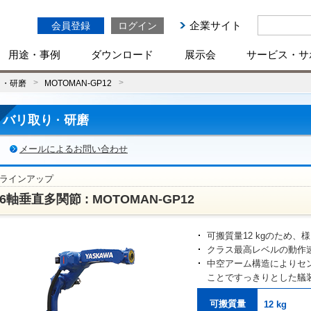
企業サイト
会員登録
ログイン
用途・事例
ダウンロード
展示会
サービス・サ
り・研磨
MOTOMAN-GP12
バリ取り · 研磨
メールによるお問い合わせ
ラインアップ
6軸垂直多関節 : MOTOMAN-GP12
可搬質量12 kgのため
クラス最高レベルの動作
中空アーム構造によりセ
ことですっきりとした艤
可搬質量
12 kg