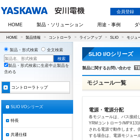
会員登録
HOME
製品・ソリューション
用途・事例
ダ
HOME
製品情報
コントローラ
ラインアップ
SLIO
モジュ
製品・形式検索
全文検索
SLIO I/Oシリーズ
製品・形式検索に生産中止製品を
製品に関するお問い合わせ
含める
モジュール一覧
コントローラトップ
SLIO I/Oシリーズ
電源・電源分配
各モジュールは、バス接続
特長
YRMコントローラ/MPX1
される電源で動作します。
共通仕様
する場合は、電源モジュー