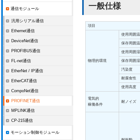
一般仕様
通信モジュール
汎用シリアル通信
項目
Ethernet通信
使用周囲温
DeviceNet通信
保存周囲温
PROFIBUS通信
使用周囲湿
FL-net通信
物理的環境
保存周囲湿
汚染度
EtherNet / IP通信
耐腐食性
EtherCAT通信
使用高度
CompoNet通信
電気的
PROFINET通信
耐ノイズ
稼働条件
MPLINK通信
CP-215通信
モーション制御モジュール
耐振動