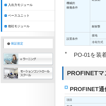
機械的
入出力モジュール
稼働条件
ベースユニット
他社モジュール
耐衝撃
接地
設置条件
冷却方式
保証規定
∗
PO-01を
PROFINET
PROFINET
項目