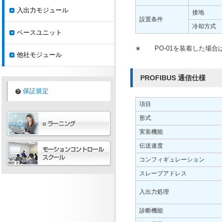
入出力モジュール
接地
設置条件
冷却方式
ベースユニット
∗
PO-01を装着した場合は
他社モジュール
PROFIBUS 通信仕様
保証規定
項目
形式
実装機能
伝送速度
コンフィギュレーション
スレーブアドレス
入出力処理
診断機能