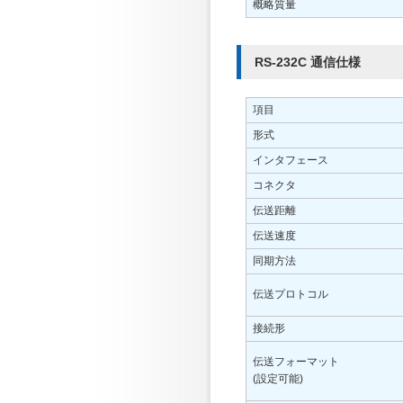
概略質量
RS-232C 通信仕様
項目
形式
インタフェース
コネクタ
伝送距離
伝送速度
同期方法
伝送プロトコル
接続形
伝送フォーマット
(設定可能)