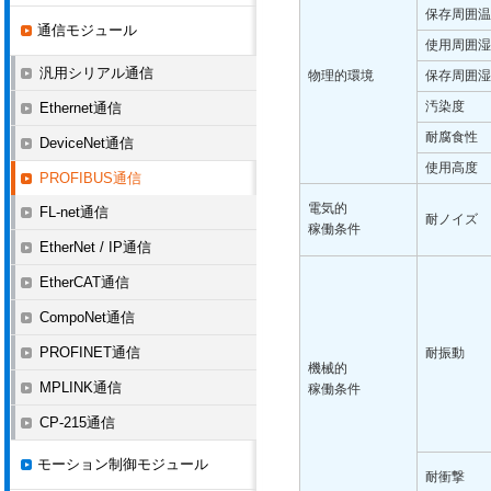
保存周囲温
通信モジュール
使用周囲湿
汎用シリアル通信
物理的環境
保存周囲湿
汚染度
Ethernet通信
耐腐食性
DeviceNet通信
使用高度
PROFIBUS通信
電気的
FL-net通信
耐ノイズ
稼働条件
EtherNet / IP通信
EtherCAT通信
CompoNet通信
PROFINET通信
耐振動
機械的
MPLINK通信
稼働条件
CP-215通信
モーション制御モジュール
耐衝撃