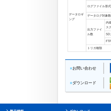
ログファイル形式
データロギ
データログ対象数
ング
内
ス
出力ファイ
ル数
S
FT
トリガ種類
■
お問い合わせ
■
ダウンロード