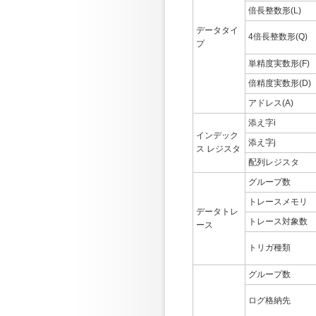
倍長整数形(L)
データタイ
4倍長整数形(Q)
プ
単精度実数形(F)
倍精度実数形(D)
アドレス(A)
添え字i
インデック
添え字j
ス レジスタ
配列レジスタ
グループ数
トレースメモリ
データトレ
トレース対象数
ース
トリガ種類
グループ数
ログ格納先