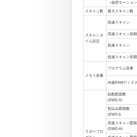
（仮想モーション
スキャン数
最大スキャン数
高速スキャン
高速スキャン初期
スキャンタ
イム設定
低速スキャン
低速スキャン初期
プログラム容量
メモリ容量
内蔵RAMディス
始動図面数
(DWG.A)
割込み図面数
(DWG.I)
高速スキャン図面
(DWG.H)
ラダープロ