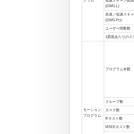
グラム
低速スキャン図面
(DWG.L)
高速／低速スキャ
(DWG.P□)
ユーザー関数数
1図面あたりのス
プログラム本数
グループ数
モーション
タスク数
プログラム
IFネスト数
MSEEネスト数