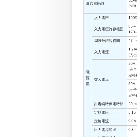
JEP
形式 (略称)
(MBU
入力電圧
100/
85～
入力電圧許容範囲
170
周波数許容範囲
47～
1.2A
入力電流
(入
20A
(完
電
定格)
源
突入電流
部
50A
(完
定格)
許容瞬時停電時間
20 m
定格電圧
5.15
定格電流
9.0A
出力電流範囲
0.3 