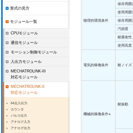
保存周囲
形式の見方
使用周囲
物理的環境条件
保存周囲
モジュール一覧
汚損度
CPUモジュール
耐腐食性
通信モジュール
使用高度
モーション制御モジュール
入出力モジュール
電気的稼働条件
耐ノイズ
MECHATROLINK-III
対応モジュール
MECHATROLINK-II
対応モジュール
64点入出力
耐振動
カウンタ
機械的稼働条件
∗
パルス出力
アナログ入力
アナログ出力