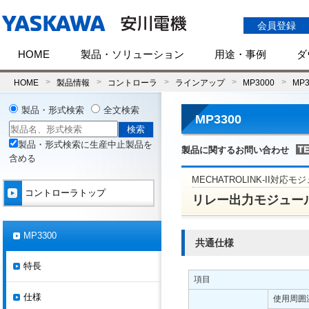
会員登録
HOME
製品・ソリューション
用途・事例
ダ
HOME
製品情報
コントローラ
ラインアップ
MP3000
MP3
製品・形式検索
全文検索
MP3300
製品・形式検索に生産中止製品を
製品に関するお問い合わせ
含める
MECHATROLINK-II対応モ
コントローラトップ
リレー出力モジュール(I
MP3300
共通仕様
特長
項目
仕様
使用周囲