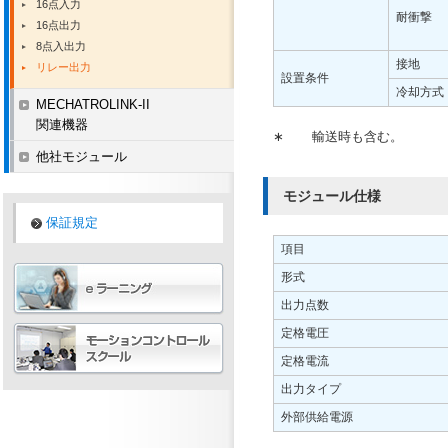
16点入力
耐衝撃
16点出力
8点入出力
接地
リレー出力
設置条件
冷却方式
MECHATROLINK-II
関連機器
∗
輸送時も含む。
他社モジュール
モジュール仕様
保証規定
項目
形式
出力点数
定格電圧
定格電流
出力タイプ
外部供給電源