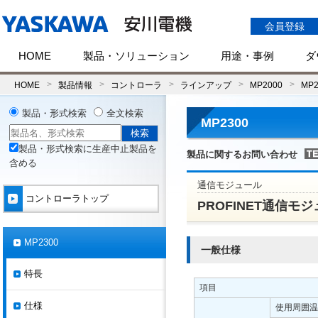
会員登録
HOME
製品・ソリューション
用途・事例
ダ
HOME
製品情報
コントローラ
ラインアップ
MP2000
MP2
製品・形式検索
全文検索
MP2300
製品・形式検索に生産中止製品を
製品に関するお問い合わせ
含める
通信モジュール
コントローラトップ
PROFINET通信モジュール
MP2300
一般仕様
特長
項目
仕様
使用周囲温