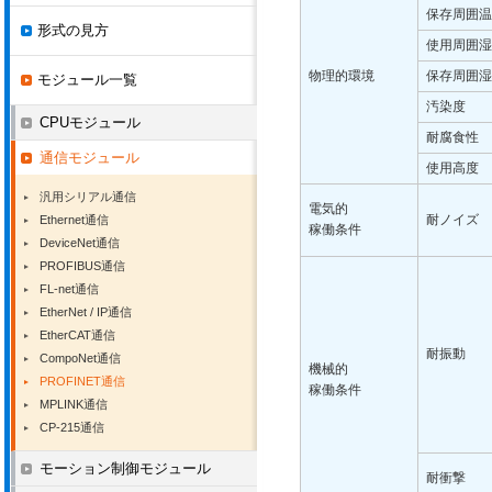
保存周囲温
形式の見方
使用周囲湿
物理的環境
保存周囲湿
モジュール一覧
汚染度
CPUモジュール
耐腐食性
通信モジュール
使用高度
汎用シリアル通信
電気的
耐ノイズ
Ethernet通信
稼働条件
DeviceNet通信
PROFIBUS通信
FL-net通信
EtherNet / IP通信
EtherCAT通信
耐振動
CompoNet通信
機械的
PROFINET通信
稼働条件
MPLINK通信
CP-215通信
モーション制御モジュール
耐衝撃