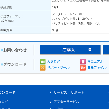
ムロンプロトコル(上位モードのみ)、無手
接続形態
1対1
データビット長 : 7、8ビット
伝送フォーマット
ストップビット長 : 1、2ビット
(設定可能)
パリティビット長 : 偶数、奇数、なし
概略質量
90 g
■
お問い合わせ
カタログ
マニュアル
■
ダウンロード
サポートツール
各種ファイル
ウンロード
サービス・サポート
タログ
アフターサービス
ニュアル
スクール