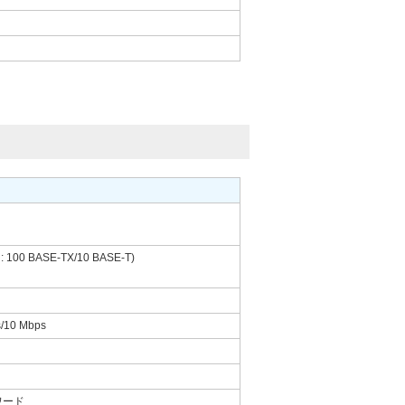
: 100 BASE-TX/10 BASE-T)
s/10 Mbps
4 ワード