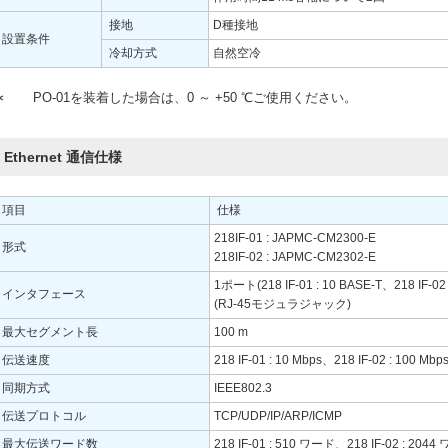
接地
D種接地
設置条件
冷却方式
自然空冷
∗
PO-01を装着した場合は、0 ～ +50 ℃ご使用ください。
Ethernet 通信仕様
項目
仕様
218IF-01 : JAPMC-CM2300-E
形式
218IF-02 : JAPMC-CM2302-E
1ポート(218 IF-01 : 10 BASE-T、218 IF-02 
インタフェース
(RJ-45モジュラジャック)
最大セグメント長
100 m
伝送速度
218 IF-01 : 10 Mbps、218 IF-02 : 100 Mbp
同期方式
IEEE802.3
伝送プロトコル
TCP/UDP/IP/ARP/ICMP
最大伝送ワード数
218 IF-01 : 510 ワード、218 IF-02 : 204