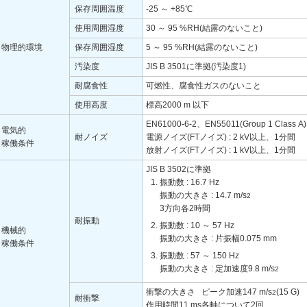
保存周囲温度
-25 ～ +85℃
使用周囲湿度
30 ～ 95 %RH(結露のないこと)
物理的環境
保存周囲湿度
5 ～ 95 %RH(結露のないこと)
汚染度
JIS B 3501に準拠(汚染度1)
耐腐食性
可燃性、腐食性ガスのないこと
使用高度
標高2000 m 以下
EN61000-6-2、EN55011(Group 1 Class
電気的
耐ノイズ
電源ノイズ(FTノイズ) : 2 kV以上、1分間
稼働条件
放射ノイズ(FTノイズ) : 1 kV以上、1分間
JIS B 3502に準拠
振動数 : 16.7 Hz
振動の大きさ : 14.7 m/s
2
3方向各2時間
耐振動
振動数 : 10 ～ 57 Hz
機械的
振動の大きさ : 片振幅0.075 mm
稼働条件
振動数 : 57 ～ 150 Hz
振動の大きさ : 定加速度9.8 m/s
2
衝撃の大きさ ピーク加速147 m/s
(15 G)
2
耐衝撃
作用時間11 ms各軸について2回