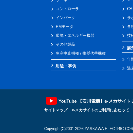
コントローラ
C
インバータ
サ
PMモータ
各
環境・エネルギー機器
技
その他製品
展
生産中止機種 / 推奨代替機種
年
用途・事例
過
YouTube 【安川電機】e-メカサイ
サイトマップ
e-メカサイトのご利用にあたって
Copyright(C)2001‐2026 YASKAWA ELECTRIC CORP