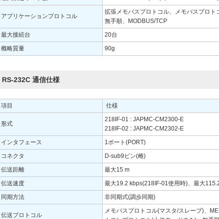
拡張メモバスプロトコル、メモバスプロトコル
アプリケーションプロトコル
無手順、MODBUS/TCP
最大接続台
20台
概略質量
90g
RS-232C 通信仕様
項目
仕様
218IF-01 : JAPMC-CM2300-E
形式
218IF-02 : JAPMC-CM2302-E
インタフェース
1ポート(PORT)
コネクタ
D-sub9ピン(雌)
伝送距離
最大15 m
伝送速度
最大19.2 kbps(218IF-01使用時)、最大115.2
同期方法
非同期式(調歩同期)
メモバスプロトコル(マスタ/スレーブ)、MEL
伝送プロトコル