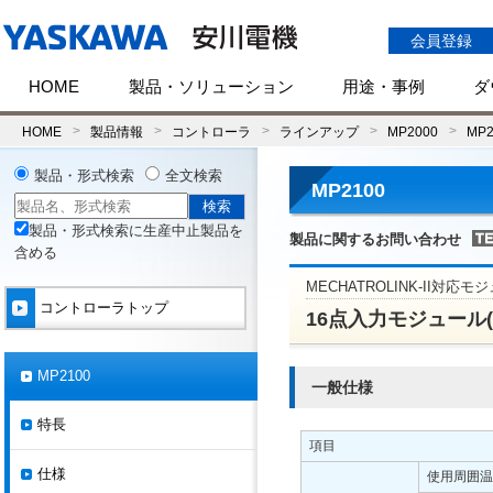
会員登録
HOME
製品・ソリューション
用途・事例
ダ
HOME
製品情報
コントローラ
ラインアップ
MP2000
MP2
製品・形式検索
全文検索
MP2100
製品・形式検索に生産中止製品を
製品に関するお問い合わせ
含める
MECHATROLINK-II対応モ
コントローラトップ
16点入力モジュール(IO
MP2100
一般仕様
特長
項目
仕様
使用周囲温