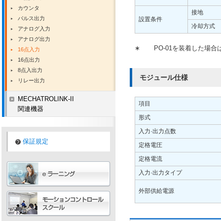
カウンタ
接地
パルス出力
設置条件
冷却方式
アナログ入力
アナログ出力
∗
PO-01を装着した場合は
16点入力
16点出力
8点入出力
モジュール仕様
リレー出力
MECHATROLINK-II
項目
関連機器
形式
入力·出力点数
保証規定
定格電圧
定格電流
入力·出力タイプ
外部供給電源