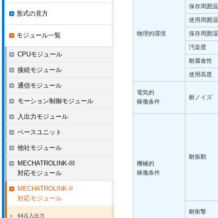
保存周囲温
形式の見方
使用周囲湿
物理的環境
保存周囲湿
モジュール一覧
汚染度
CPUモジュール
耐腐食性
接続モジュール
使用高度
通信モジュール
電気的
耐ノイズ
モーション制御モジュール
稼働条件
入出力モジュール
ベースユニット
他社モジュール
耐振動
MECHATROLINK-III
機械的
対応モジュール
稼働条件
MECHATROLINK-II
対応モジュール
耐衝撃
64点入出力