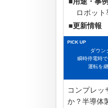
■用途・事
ロボット
■更新情報
PICK UP
ダウン
瞬時停電時
運転を
コンプレッ
か？半導体