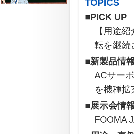
TOPICS
■PICK UP
【用途紹
転を継続
■新製品情
ACサーボ
を機種拡
■展示会情
FOOMA J